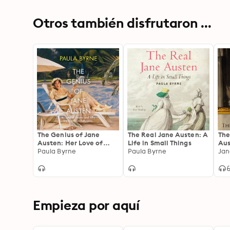
Otros también disfrutaron ...
The Genius of Jane
The Real Jane Austen: A
The
Austen: Her Love of
Life in Small Things
Au
Theatre and Why She Is
Paula Byrne
Paula Byrne
Jan
a Hit in Hollywood
Empieza por aquí