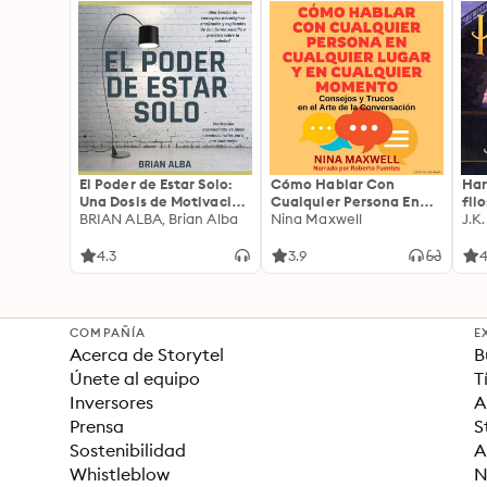
El Poder de Estar Solo:
Cómo Hablar Con
Har
Una Dosis de Motivación
Cualquier Persona En
fil
Acompañada de Ideas
BRIAN ALBA, Brian Alba
Cualquier Lugar Y En
Nina Maxwell
J.K
Revolucionarias Para
Cualquier Momento
una Vida Mejor
4.3
3.9
4
COMPAÑÍA
E
Acerca de Storytel
B
Únete al equipo
T
Inversores
A
Prensa
S
Sostenibilidad
A
Whistleblow
N