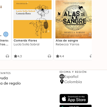
inero:
Comerás flores
Alas de sangre
Harry 
icos:
Lucía Solla Sobral
Rebecca Yarros
prisi
ederas
J.K. R
licidad
4.3
4.4
4.9
IDIOMA Y REGIÓN
TANTES
Español
yuda
Colombia
ta de regalo