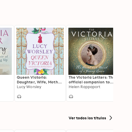
Queen Victoria:
The Victoria Letters: The
Shirle
Daughter, Wife, Mother,
official companion to
Charl
Widow
Lucy Worsley
the ITV Victoria series
Helen Rappaport
Ver todos los títulos