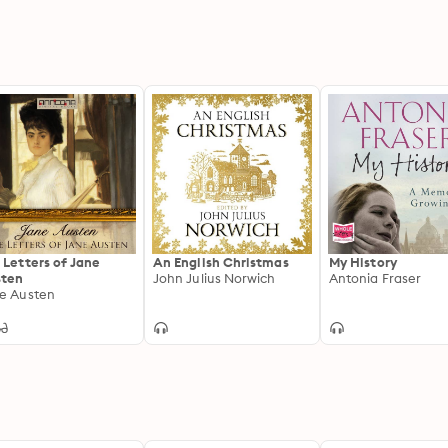
 Letters of Jane
An English Christmas
My History
sten
John Julius Norwich
Antonia Fraser
e Austen