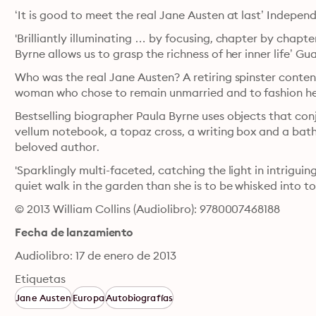
‘It is good to meet the real Jane Austen at last’ Indepe
'Brilliantly illuminating … by focusing, chapter by chapte
Byrne allows us to grasp the richness of her inner life’ Gu
Who was the real Jane Austen? A retiring spinster content
woman who chose to remain unmarried and to fashion hers
Bestselling biographer Paula Byrne uses objects that conj
vellum notebook, a topaz cross, a writing box and a bathi
beloved author.
'Sparklingly multi-faceted, catching the light in intriguing
quiet walk in the garden than she is to be whisked into t
© 2013 William Collins (Audiolibro): 9780007468188
Fecha de lanzamiento
Audiolibro: 17 de enero de 2013
Etiquetas
Jane Austen
Europa
Autobiografías