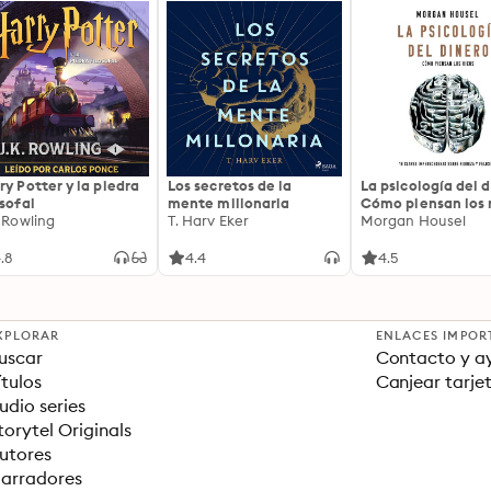
ry Potter y la piedra
Los secretos de la
La psicología del d
osofal
mente millonaria
Cómo piensan los r
. Rowling
T. Harv Eker
18 claves imperec
Morgan Housel
sobre riqueza y fe
.8
4.4
4.5
XPLORAR
ENLACES IMPOR
uscar
Contacto y a
ítulos
Canjear tarje
udio series
torytel Originals
utores
arradores