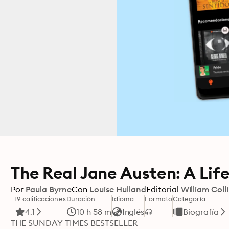
The Real Jane Austen: A Life
Por
Paula Byrne
Con
Louise Hulland
Editorial
William Coll
19 calificaciones
Duración
Idioma
Formato
Categoría
4.1
10 h 58 m
Inglés
Biografía
THE SUNDAY TIMES BESTSELLER 