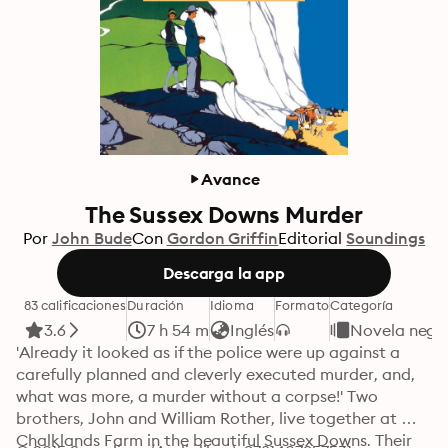
Avance
The Sussex Downs Murder
Por
John Bude
Con
Gordon Griffin
Editorial
Soundings
Descarga la app
83 calificaciones
Duración
Idioma
Formato
Categoría
3.6
7 h 54 m
Inglés
Novela negra
'Already it looked as if the police were up against a 
carefully planned and cleverly executed murder, and, 
what was more, a murder without a corpse!' Two 
brothers, John and William Rother, live together at 
Chalklands Farm in the beautiful Sussex Downs. Their 