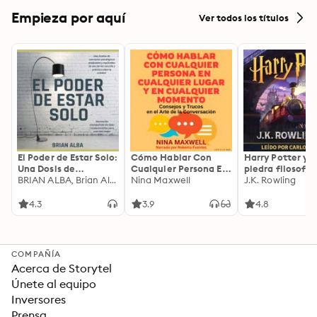
Empieza por aquí
Ver todos los títulos
El Poder de Estar Solo:
Cómo Hablar Con
Harry Potter y l
Una Dosis de
Cualquier Persona En
piedra filosofal
Motivación
BRIAN ALBA, Brian Alba
Cualquier Lugar Y En
Nina Maxwell
J.K. Rowling
Acompañada de
Cualquier Momento
Ideas Revolucionarias
4.3
3.9
4.8
Para una Vida Mejor
COMPAÑÍA
Acerca de Storytel
Únete al equipo
Inversores
Prensa