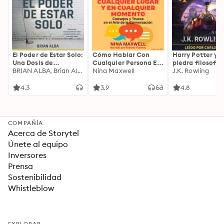
El Poder de Estar Solo:
Cómo Hablar Con
Harry Potter y l
Una Dosis de
Cualquier Persona En
piedra filosofal
Motivación
BRIAN ALBA, Brian Alba
Cualquier Lugar Y En
Nina Maxwell
J.K. Rowling
Acompañada de
Cualquier Momento
Ideas Revolucionarias
4.3
3.9
4.8
Para una Vida Mejor
COMPAÑÍA
Acerca de Storytel
Únete al equipo
Inversores
Prensa
Sostenibilidad
Whistleblow