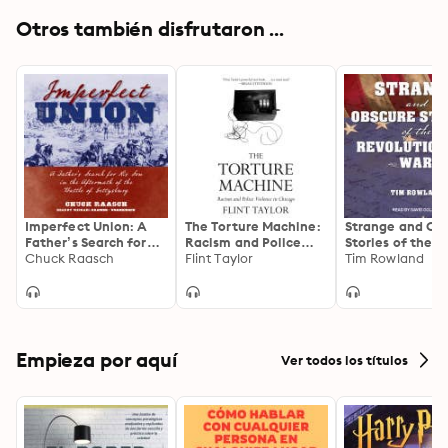
Otros también disfrutaron ...
Imperfect Union: A
The Torture Machine:
Strange and Ob
Father’s Search for
Racism and Police
Stories of the
His Son in the
Chuck Raasch
Violence in Chicago
Flint Taylor
Revolutionary 
Tim Rowland
Aftermath of the
Battle of Gettysburg
Empieza por aquí
Ver todos los títulos