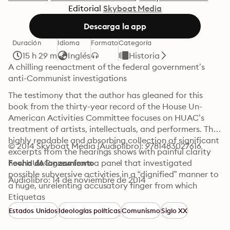
Editorial
Skyboat Media
Descarga la app
Duración
Idioma
Formato
Categoría
15 h 29 m
Inglés
Historia
A chilling reenactment of the federal government’s 
anti-Communist investigations
The testimony that the author has gleaned for this 
book from the thirty-year record of the House Un-
American Activities Committee focuses on HUAC’s 
treatment of artists, intellectuals, and performers. This 
highly readable and absorbing collection of significant 
© 2014 Skyboat Media (Audiolibro): 9781483027616
excerpts from the hearings shows with painful clarity 
how HUAC grew from a panel that investigated 
Fecha de lanzamiento
possible subversive activities in a “dignified” manner to 
Audiolibro: 14 de noviembre de 2014
a huge, unrelenting accusatory finger from which 
almost no one was safe. Thirty Years of Treason serves 
Etiquetas
as a warning for the future and creates living history 
Estados Unidos
Ideologías políticas
Comunismo
Siglo XX
from the documentary record.