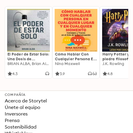
El Poder de Estar Solo:
Cómo Hablar Con
Harry Potter y l
Una Dosis de
Cualquier Persona En
piedra filosofal
Motivación
BRIAN ALBA, Brian Alba
Cualquier Lugar Y En
Nina Maxwell
J.K. Rowling
Acompañada de
Cualquier Momento
Ideas Revolucionarias
4.3
3.9
4.8
Para una Vida Mejor
COMPAÑÍA
Acerca de Storytel
Únete al equipo
Inversores
Prensa
Sostenibilidad