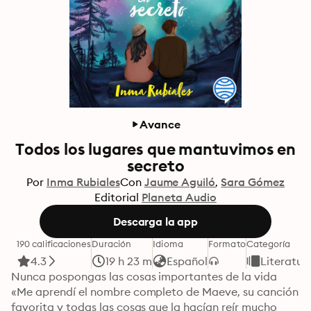
Avance
Todos los lugares que mantuvimos en
secreto
Por
Inma Rubiales
Con
Jaume Aguiló
Sara Gómez
Editorial
Planeta Audio
Descarga la app
190 calificaciones
Duración
Idioma
Formato
Categoría
4.3
19 h 23 m
Español
Literatura
Nunca pospongas las cosas importantes de la vida

«Me aprendí el nombre completo de Maeve, su canción 
favorita y todas las cosas que la hacían reír mucho 