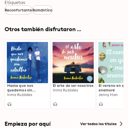
Etiquetas
Reconfortante
Romántico
Otros también disfrutaron ...
Hasta que nos
El arte de ser nosotros
El verano en qu
quedemos sin
Inma Rubiales
enamoré
estrellas
Inma Rubiales
Jenny Han
Empieza por aquí
Ver todos los títulos