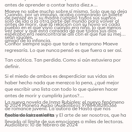
antes de aprender a contar hasta diez.»

Maeve no sabe mucho sobre sí misma. Solo que no deja 
Cuando, por un impulso, acaba comprando un billete 
de pensar en si su madre cumplió todos sus sueños 
solo de ida a la otra parte del mundo para volver al 
antes de morir, que la relación con su novio va cada 
pueblo en el que vivió cuando era niña, lo que menos 
vez peor y que está cansada de que todos sus días 
esperaba era reencontrarse allí con el que fue su mejor 
sean iguales.
amigo de la infancia.
Connor siempre supo que tarde o temprano Maeve 
regresaría. Lo que nunca pensó es que fuera a ser así.
Tan caótica. Tan perdida. Como si aún estuviera por 
definir.
Si el miedo de ambos es desperdiciar sus vidas sin 
haber hecho nada que merezca la pena, ¿qué mejor 
que escribir una lista con todo lo que quieren hacer 
antes de morir y cumplirla juntos?

La nueva novela de Inma Rubiales: el nuevo fenómeno 
© 2024 Planeta Audio (Audiolibro): 9788408285366
de romance juvenil. La autora de Hasta que nos 
quedemos sin estrellas y El arte de ser nosotros, que ha 
Fecha de lanzamiento
llevado al límite de sus emociones a miles de lectoras.
Audiolibro: 10 de febrero de 2024