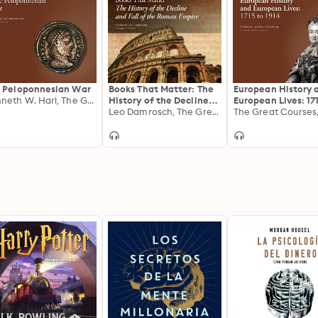
 Peloponnesian War
Books That Matter: The
European History 
Kenneth W. Harl, The Great Courses
History of the Decline
European Lives: 17
and Fall of the Roman
Leo Damrosch, The Great Courses
1914
Empire