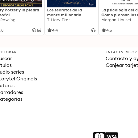
ry Potter y la piedra
Los secretos de la
La psicología del d
osofal
mente millonaria
Cómo piensan los r
. Rowling
T. Harv Eker
18 claves imperec
Morgan Housel
sobre riqueza y fe
.8
4.4
4.5
XPLORAR
ENLACES IMPOR
uscar
Contacto y a
ítulos
Canjear tarje
udio series
torytel Originals
utores
arradores
ategorías