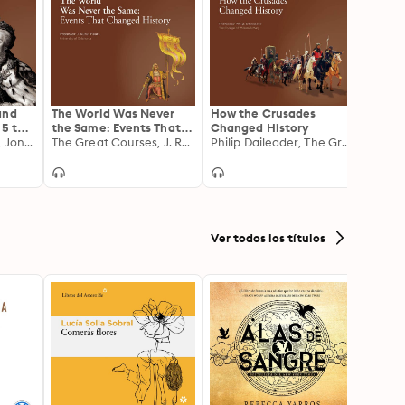
and
The World Was Never
How the Crusades
The M
15 to
the Same: Events That
Changed History
the W
The Great Courses, Jonathan Steinberg
Changed History
The Great Courses, J. Rufus Fears
Philip Daileader, The Great Courses
Ver todos los títulos