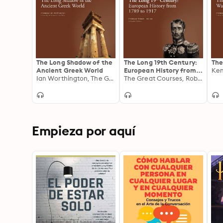
The Long Shadow of the
The Long 19th Century:
The
Ancient Greek World
European History from
Ian Worthington, The Great Courses
1789 to 1917
The Great Courses, Robert I. Weiner
Empieza por aquí