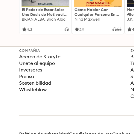
El Poder de Estar Solo:
Cómo Hablar Con
Har
Una Dosis de Motivación
Cualquier Persona En
fil
Acompañada de Ideas
BRIAN ALBA, Brian Alba
Cualquier Lugar Y En
Nina Maxwell
J.K
Revolucionarias Para
Cualquier Momento
una Vida Mejor
4.3
3.9
4
COMPAÑÍA
E
Acerca de Storytel
B
Únete al equipo
T
Inversores
A
Prensa
S
Sostenibilidad
A
Whistleblow
N
C
Política de privacidad
Condiciones de uso
Cookies