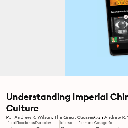
Understanding Imperial Chin
Culture
Por
Andrew R. Wilson
The Great Courses
Con
Andrew R. 
1 calificaciones
Duración
Idioma
Formato
Categoría