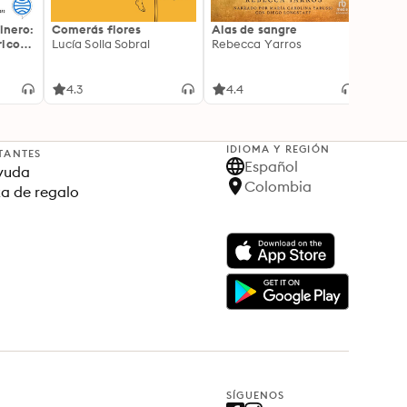
inero:
Comerás flores
Alas de sangre
Harry 
icos:
Lucía Solla Sobral
Rebecca Yarros
prisi
ederas
J.K. R
licidad
4.3
4.4
4.9
IDIOMA Y REGIÓN
TANTES
Español
yuda
Colombia
ta de regalo
SÍGUENOS