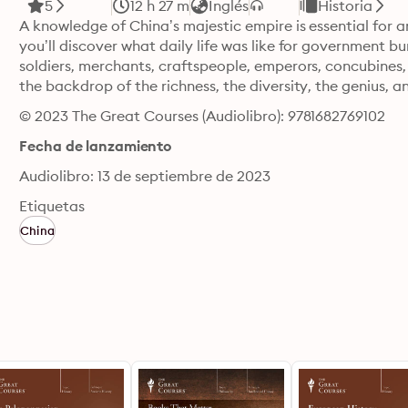
5
12 h 27 m
Inglés
Historia
A knowledge of China’s majestic empire is essential for an
you’ll discover what daily life was like for government bu
soldiers, merchants, craftspeople, emperors, concubines,
the backdrop of the richness, the diversity, the genius, a
© 2023 The Great Courses (Audiolibro): 9781682769102
Fecha de lanzamiento
Audiolibro: 13 de septiembre de 2023
Etiquetas
China