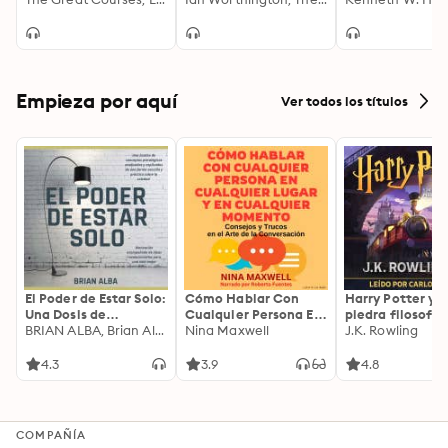
Empieza por aquí
Ver todos los títulos
El Poder de Estar Solo:
Cómo Hablar Con
Harry Potter y l
Una Dosis de
Cualquier Persona En
piedra filosofal
Motivación
BRIAN ALBA, Brian Alba
Cualquier Lugar Y En
Nina Maxwell
J.K. Rowling
Acompañada de
Cualquier Momento
Ideas Revolucionarias
4.3
3.9
4.8
Para una Vida Mejor
COMPAÑÍA