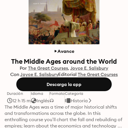
Avance
The Middle Ages around the World
Por
The Great Courses
Joyce E. Salisbury
Con
Joyce E. Salisbury
Editorial
The Great Courses
Descarga la app
Duración
Idioma
Formato
Categoría
12 h 15 m
Inglés
Historia
The Middle Ages was a time of major historical shifts 
and transformations across the globe. In this 
enthralling course you’ll chart the fall and rebuilding of 
empires; learn about the economics and technology 