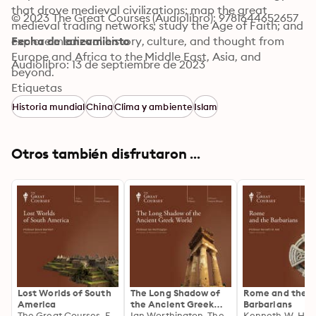
that drove medieval civilizations; map the great 
© 2023 The Great Courses (Audiolibro): 9781644652657
medieval trading networks; study the Age of Faith; and 
explore medieval history, culture, and thought from 
Fecha de lanzamiento
Europe and Africa to the Middle East, Asia, and 
Audiolibro: 13 de septiembre de 2023
beyond.
Etiquetas
Historia mundial
China
Clima y ambiente
Islam
Otros también disfrutaron ...
Lost Worlds of South
The Long Shadow of
Rome and the
America
the Ancient Greek
Barbarians
The Great Courses, Edwin Barnhart
World
Ian Worthington, The Great Courses