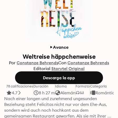
Avance
Weltreise häppchenweise
Por
Constanze Behrends
Con
Constanze Behrends
Editorial
Storytel Original
Descarga la app
78 calificaciones
Duración
Idioma
Formato
Categoría
4.7
8 h 27 m
Alemán
Romántica
Nach einer langen und zunehmend ungesunden 
Beziehung steht Felicitas nicht nur vor dem Ehe-Aus, 
sondern wird auch noch hochkant aus dem 
gemeinsamen Restaurant geworfen. Als sie mit ihrer 