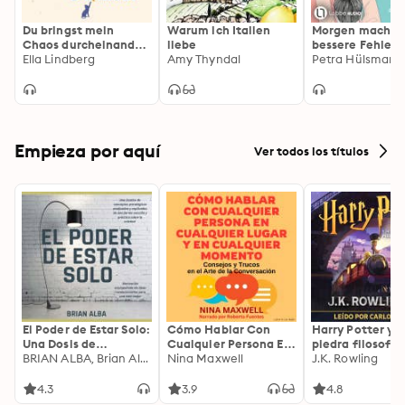
Du bringst mein
Warum ich Italien
Morgen mach ic
Chaos durcheinander
liebe
bessere Fehler
(Ungekürzte Lesung)
Ella Lindberg
Amy Thyndal
(Gekürzt)
Petra Hülsmann
Empieza por aquí
Ver todos los títulos
El Poder de Estar Solo:
Cómo Hablar Con
Harry Potter y l
Una Dosis de
Cualquier Persona En
piedra filosofal
Motivación
BRIAN ALBA, Brian Alba
Cualquier Lugar Y En
Nina Maxwell
J.K. Rowling
Acompañada de
Cualquier Momento
Ideas Revolucionarias
4.3
3.9
4.8
Para una Vida Mejor