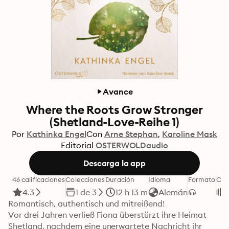
Avance
Where the Roots Grow Stronger
(Shetland-Love-Reihe 1)
Por
Kathinka Engel
Con
Arne Stephan
Karoline Mask
Editorial
OSTERWOLDaudio
Descarga la app
46 calificaciones
Colecciones
Duración
Idioma
Formato
Cat
4.3
1 de 3
12 h 13 m
Alemán
Romantisch, authentisch und mitreißend!

Vor drei Jahren verließ Fiona überstürzt ihre Heimat 
Shetland, nachdem eine unerwartete Nachricht ihr 