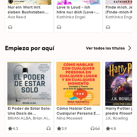
Nur ein Wort mit
Love Is Loud – Ich
Finde mich. Jetz
sieben Buchstaben
höre nur dich (Love-Is-
(Finde-mich-Rei
(Ungekürzt)
Ava Reed
Reihe 1)
Kathinka Engel
Kathinka Engel
Empieza por aquí
Ver todos los títulos
El Poder de Estar Solo:
Cómo Hablar Con
Harry Potter y l
Una Dosis de
Cualquier Persona En
piedra filosofal
Motivación
BRIAN ALBA, Brian Alba
Cualquier Lugar Y En
Nina Maxwell
J.K. Rowling
Acompañada de
Cualquier Momento
Ideas Revolucionarias
4.3
3.9
4.8
Para una Vida Mejor