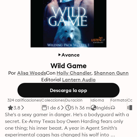
Avance
Wild Game
Por
Alisa Woods
Con
Holly Chandler
Shannon Gunn
Editorial
Lantern Audio
Descarga la app
324 calificaciones
Colecciones
Duración
Idioma
Formato
Cate
3.8
1 de 6
5 h 36 m
Inglés
R
She's a sexy gamer in danger. He's a bodyguard with a 
secret. Ex-Army Texas boy Owen Harding fears only 
one thing; his inner beast. A year in Agent Smith's 
experimental cages has changed his wolf into 