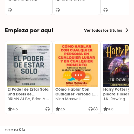
Empieza por aquí
Ver todos los títulos
El Poder de Estar Solo:
Cómo Hablar Con
Harry Potter y l
Una Dosis de
Cualquier Persona En
piedra filosofal
Motivación
BRIAN ALBA, Brian Alba
Cualquier Lugar Y En
Nina Maxwell
J.K. Rowling
Acompañada de
Cualquier Momento
Ideas Revolucionarias
4.3
3.9
4.8
Para una Vida Mejor
COMPAÑÍA