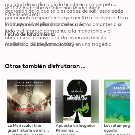
realidad de su día a día la hunde en una perpetua 
© 2022 Audiolibros Colección (Audiolibro): 
depresión de la que sólo es capaz de salir espoleada 
9789873693960
por amantes esporádicos que oculta a su esposo. Pero 
la incapacidad para mantener a estos amantes a su 
Traductores: Audiolibros Colección
lado y el regreso constante a la monotonía y el 
Fecha de lanzamiento
aburrimiento convertirán la esperada novela 
romántica de Madame Bovary en una tragedia.
Audiolibro: 20 de junio de 2022
Otros también disfrutaron ...
La Mariscala: Una
Apuesta arriesgada:
Los relámpagos
gran historia de amor
Personas,
agosto