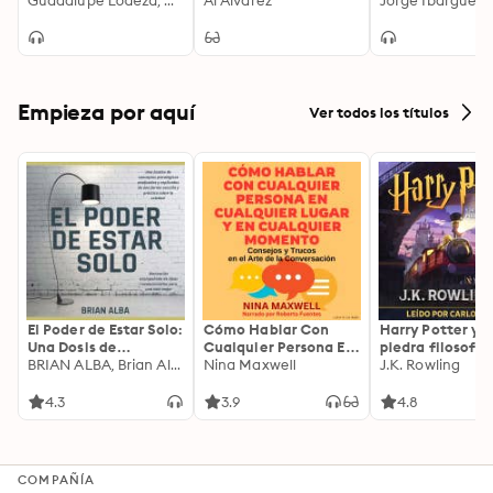
en la corte de
Guadalupe Loaeza, Verónica González Laporte
pasatiempos, póker y
Al Alvarez
Jorge Ibargüeng
Maximiliano y
libros
Carlota.
Empieza por aquí
Ver todos los títulos
El Poder de Estar Solo:
Cómo Hablar Con
Harry Potter y l
Una Dosis de
Cualquier Persona En
piedra filosofal
Motivación
BRIAN ALBA, Brian Alba
Cualquier Lugar Y En
Nina Maxwell
J.K. Rowling
Acompañada de
Cualquier Momento
Ideas Revolucionarias
4.3
3.9
4.8
Para una Vida Mejor
COMPAÑÍA