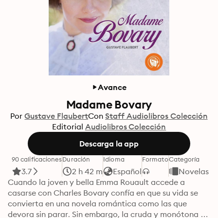
Avance
Madame Bovary
Por
Gustave Flaubert
Con
Staff Audiolibros Colección
Editorial
Audiolibros Colección
Descarga la app
90 calificaciones
Duración
Idioma
Formato
Categoría
3.7
2 h 42 m
Español
Novelas
Cuando la joven y bella Emma Rouault accede a 
casarse con Charles Bovary confía en que su vida se 
convierta en una novela romántica como las que 
devora sin parar. Sin embargo, la cruda y monótona 