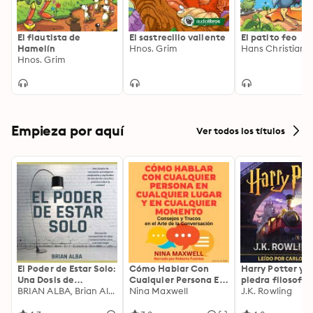
El flautista de
El sastrecillo valiente
El patito feo
Hamelín
Hnos. Grim
Hnos. Grim
Empieza por aquí
Ver todos los títulos
El Poder de Estar Solo:
Cómo Hablar Con
Harry Potter y l
Una Dosis de
Cualquier Persona En
piedra filosofal
Motivación
BRIAN ALBA, Brian Alba
Cualquier Lugar Y En
Nina Maxwell
J.K. Rowling
Acompañada de
Cualquier Momento