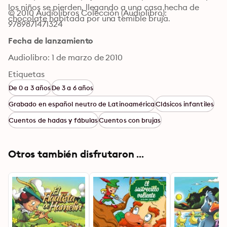
los niños se pierden, llegando a una casa hecha de 
© 2010 Audiolibros Colección (Audiolibro): 
chocolate habitada por una temible bruja.
9789871471324
Fecha de lanzamiento
Audiolibro: 1 de marzo de 2010
Etiquetas
De 0 a 3 años
De 3 a 6 años
Grabado en español neutro de Latinoamérica
Clásicos infantiles
Cuentos de hadas y fábulas
Cuentos con brujas
Otros también disfrutaron ...