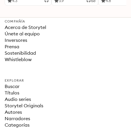
Ideas Revolucionarias
4.3
3.9
4.8
Para una Vida Mejor
COMPAÑÍA
Acerca de Storytel
Únete al equipo
Inversores
Prensa
Sostenibilidad
Whistleblow
EXPLORAR
Buscar
Títulos
Audio series
Storytel Originals
Autores
Narradores
Categorías