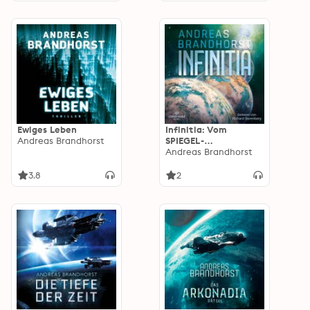
Ewiges Leben
Infinitia: Vom
Andreas Brandhorst
SPIEGEL-
Bestsellerautor des
Andreas Brandhorst
preisgekrönten
Science-Fiction-Epos'
3.8
2
»Das Schiff«