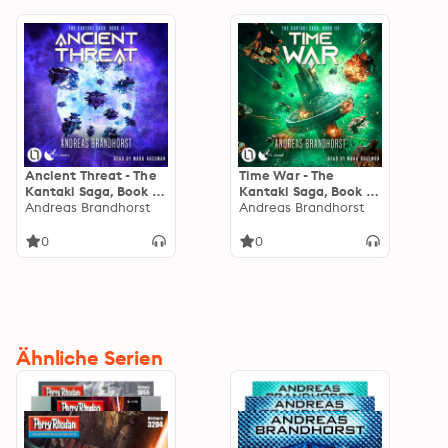
Ancient Threat - The
Time War - The
Kantaki Saga, Book 2
Kantaki Saga, Book 3
(Unabridged)
Andreas Brandhorst
(Unabridged)
Andreas Brandhorst
0
0
Ähnliche Serien