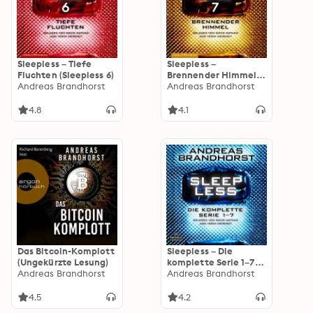
Sleepless – Tiefe
Sleepless –
Fluchten (Sleepless 6)
Brennender Himmel
Andreas Brandhorst
(Sleepless 7)
Andreas Brandhorst
4.8
4.1
Das Bitcoin-Komplott
Sleepless – Die
(Ungekürzte Lesung)
komplette Serie 1–7
Andreas Brandhorst
(Sleepless)
Andreas Brandhorst
4.5
4.2