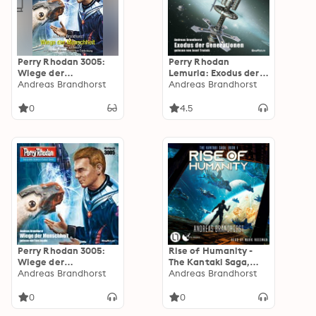
Perry Rhodan 3005:
Perry Rhodan
Wiege der
Lemuria: Exodus der
Menschheit: Perry
Andreas Brandhorst
Generationen
Andreas Brandhorst
Rhodan-Zyklus
"Mythos"
0
4.5
Perry Rhodan 3005:
Rise of Humanity -
Wiege der
The Kantaki Saga,
Menschheit: Perry
Andreas Brandhorst
Book 1 (Unabridged)
Andreas Brandhorst
Rhodan-Zyklus
"Mythos"
0
0