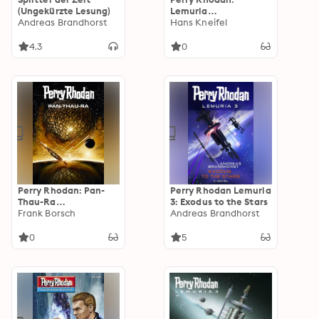
(Ungekürzte Lesung)
Lemuria
Andreas Brandhorst
(Sammelband): Sechs
Hans Kneifel
Romane in einem
Band
4.3
0
Perry Rhodan: Pan-
Perry Rhodan Lemuria
Thau-Ra
3: Exodus to the Stars
(Sammelband): Drei
Frank Borsch
Andreas Brandhorst
Romane in einem
Band
0
5