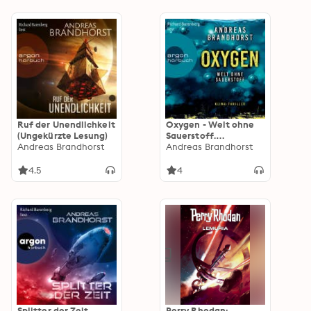
Ruf der Unendlichkeit
Oxygen - Welt ohne
(Ungekürzte Lesung)
Sauerstoff.
Andreas Brandhorst
Klimathriller
Andreas Brandhorst
(Ungekürzte Lesung)
4.5
4
Splitter der Zeit
Perry Rhodan: