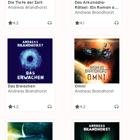
Die Tiefe der Zeit
Das Arkonadia-
Andreas Brandhorst
Rätsel: Ein Roman aus
dem Omniversum
Andreas Brandhorst
4.2
4.1
Das Erwachen
Omni
Andreas Brandhorst
Andreas Brandhorst
4.2
4.2