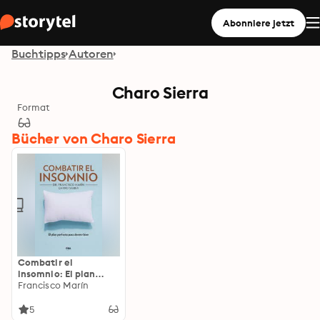
Abonniere jetzt
Buchtipps
Autoren
Charo Sierra
Format
Bücher von Charo Sierra
Combatir el
insomnio: El plan
perfecto para dormir
Francisco Marín
bien
5