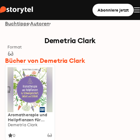
Abonniere jetzt
Buchtipps
Autoren
Demetria Clark
Format
Bücher von Demetria Clark
Aromatherapie und
Heilpflanzen für
Schwangerschaft,
Demetria Clark
Geburt und Stillzeit:
Bewährte
0
Anwendungen und