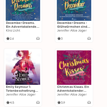
December Dreams.
December Dreams -
Ein Adventskalender -
Glühwürmchen sind
24 Lovestorys plus
Kira Licht
auch nur Käfer 2
Jennifer Alice Jager
Silvester-Special
2.6
3
Emily Seymour 1:
Christmas Kisses. Ein
Totenbeschwörung
Adventskalender
für Anfänger
Jennifer Alice Jager
(Christmas Kisses. Ein
Jennifer Alice Jager
Adventskalender)
4.5
3.9