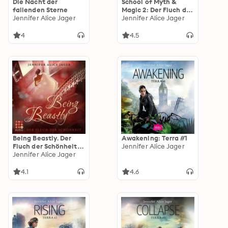
Die Nacht der
School of Myth &
fallenden Sterne
Magic 2: Der Fluch der
Jennifer Alice Jager
Meere
Jennifer Alice Jager
4
4.5
Being Beastly. Der
Awakening: Terra #1
Fluch der Schönheit
Jennifer Alice Jager
(Märchenadaption
Jennifer Alice Jager
von »Die Schöne und
das Biest«)
4.1
4.6