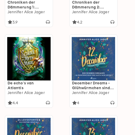
Chroniken der
Chroniken der
Dämmerung 1:
Dämmerung 2:
Moonlight Touch
Jennifer Alice Jager
Midnight Soul
Jennifer Alice Jager
3.9
4.2
De echo's van
December Dreams -
Atlantis
Glühwürmchen sind
Jennifer Alice Jager
auch nur Käfer 1
Jennifer Alice Jager
4.4
4