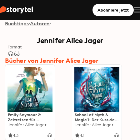
Abonniere jetzt
Buchtipps
Autoren
Jennifer Alice Jager
Format
Bücher von Jennifer Alice Jager
Emily Seymour 2:
School of Myth &
Zeitreisen für
Magic 1: Der Kuss der
Fortgeschrittene
Jennifer Alice Jager
Nixe
Jennifer Alice Jager
4.3
4.1