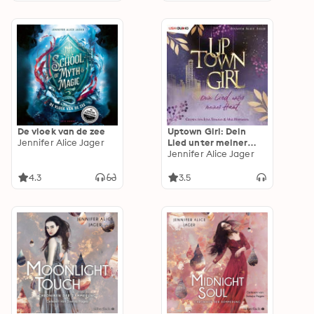
De vloek van de zee
Uptown Girl: Dein
Jennifer Alice Jager
Lied unter meiner
Haut
Jennifer Alice Jager
4.3
3.5