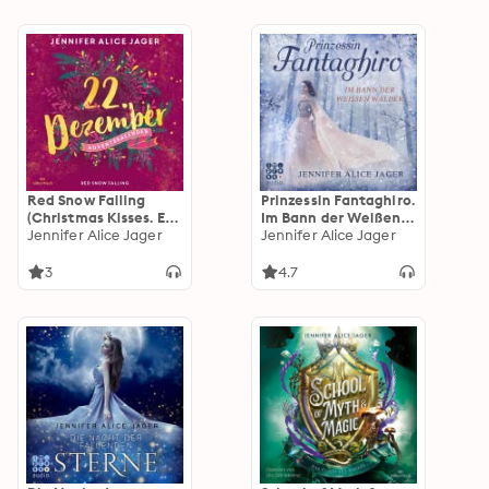
Red Snow Falling
Prinzessin Fantaghiro.
(Christmas Kisses. Ein
Im Bann der Weißen
Adventskalender 22)
Jennifer Alice Jager
Wälder
Jennifer Alice Jager
3
4.7