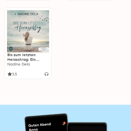
Bis zum letzten
Herzschlag: Ein
spannender
Nadine Dela
Liebesroman mit
überraschenden
3.5
Wendungen