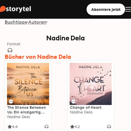
Abonniere jetzt
Buchtipps
Autoren
Nadine Dela
Format
Bücher von Nadine Dela
The Silence Between
Change of Heart
Us: Ein einzigartig
Nadine Dela
spannender
Nadine Dela
Liebesroman Thriller
4.4
4.2