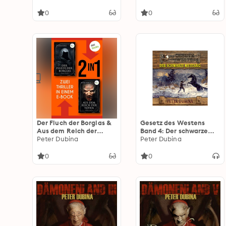
Band 8
0
0
Der Fluch der Borgias &
Gesetz des Westens
Aus dem Reich der
Band 4: Der schwarze
Toten: Zwei Horror-
Peter Dubina
Mustang
Peter Dubina
Romane in einem eBook
0
0