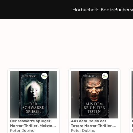
Hörbücher
E-Books
Büchers
Der schwarze Spiegel:
Aus dem Reich der
Horror-Thriller. Meister
Toten: Horror-Thriller.
des Grauens - Band 10
Peter Dubina
Meister des Grauens -
Peter Dubina