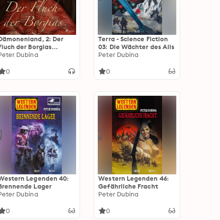
Dämonenland, 2: Der
Terra - Science Fiction
Fluch der Borgias
03: Die Wächter des Alls
(Ungekürzt)
Peter Dubina
Peter Dubina
0
0
Western Legenden 40:
Western Legenden 46:
Brennende Lager
Gefährliche Fracht
Peter Dubina
Peter Dubina
0
0