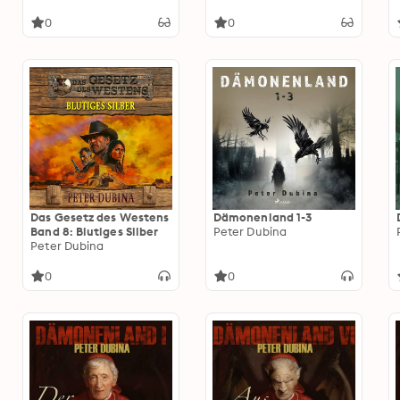
Band 12
0
0
Das Gesetz des Westens
Dämonenland 1-3
Band 8: Blutiges Silber
Peter Dubina
Peter Dubina
0
0