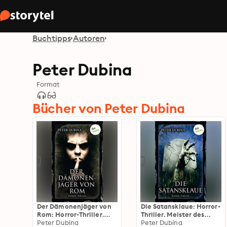
Buchtipps
Autoren
Peter Dubina
Format
Bücher von Peter Dubina
Der Dämonenjäger von
Die Satansklaue: Horror-
Rom: Horror-Thriller.
Thriller. Meister des
Meister des Grauens -
Peter Dubina
Grauens - Band 9
Peter Dubina