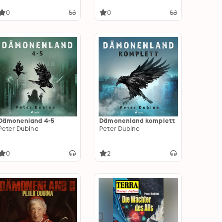
Drei Horror-Romane in
einem eBook
0
0
Dämonenland 4-5
Dämonenland komplett
Peter Dubina
Peter Dubina
0
2