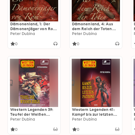
Dämonenland, 1: Der
Dämonenland, 4: Aus
Dämonenjäger von Rom
dem Reich der Toten
(Ungekürzt)
Peter Dubina
(Ungekürzt)
Peter Dubina
0
0
Western Legenden 39:
Western Legenden 41:
Teufel der Weißen
Kampf bis zur letzten
Berge
Peter Dubina
Patrone
Peter Dubina
0
0