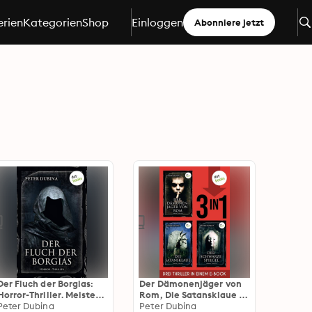
erien
Kategorien
Shop
Einloggen
Abonniere jetzt
Der Fluch der Borgias:
Der Dämonenjäger von
Horror-Thriller. Meister
Rom, Die Satansklaue &
des Grauens - Band 11
Peter Dubina
Der schwarze Spiegel:
Peter Dubina