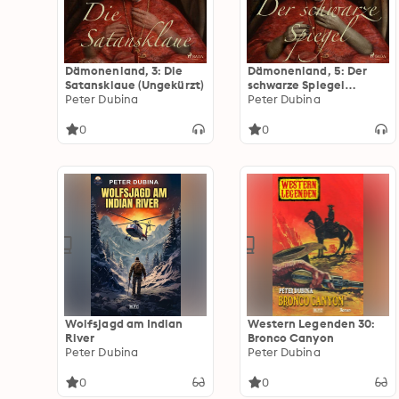
Dämonenland, 3: Die
Dämonenland, 5: Der
Satansklaue (Ungekürzt)
schwarze Spiegel
Peter Dubina
(Ungekürzt)
Peter Dubina
0
0
Wolfsjagd am Indian
Western Legenden 30:
River
Bronco Canyon
Peter Dubina
Peter Dubina
0
0