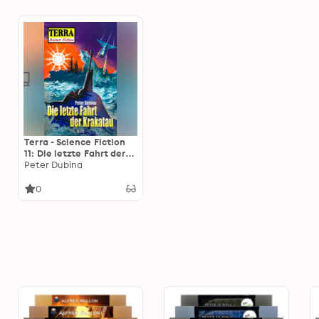
Terra - Science Fiction
11: Die letzte Fahrt der
Krakatau
Peter Dubina
0