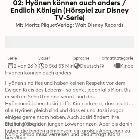
02: Hyänen können auch anders /
Endlich Königin (Hörspiel zur Disney
TV-Serie)
Mit
Moritz Pliquet
Verlag:
Walt Disney Records
Serie
Dauer
Sprache
Format
Kategorie
2 von 26
0 Std 53 Min
Deutsch
Kinderb
Hyänen können auch anders 
Hyänen sind fies und haben keinen Respekt vor dem 
Ewigen Kreis des Lebens – so denkt jedenfalls Kion. Bis 
er sich im Schattenland verirrt und das 
Hyänenmädchen Jasiri trifft. Kion erkennt, dass nicht 
alle Hyänen gleich sind und dass er und Jasiri sogar 
einiges gemeinsam haben. Auch Jasiri ändert ihre 
Meinung über den jungen Löwenprinzen. Aber bis dahin 
Endlich Königin 
haben die beiden gemeinsam ein großes Abenteuer zu 
König Simba muss verreisen und beauftragt Kions 
bestehen … 