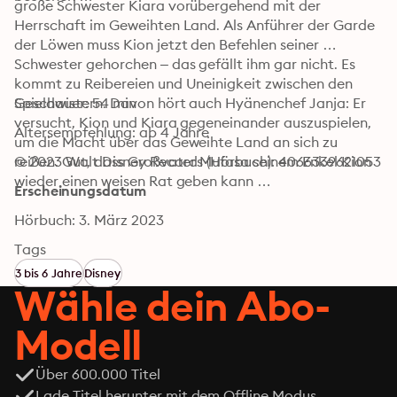
große Schwester Kiara vorübergehend mit der 
Herrschaft im Geweihten Land. Als Anführer der Garde 
der Löwen muss Kion jetzt den Befehlen seiner 
Schwester gehorchen – das gefällt ihm gar nicht. Es 
kommt zu Reibereien und Uneinigkeit zwischen den 
Geschwistern. Davon hört auch Hyänenchef Janja: Er 
Spieldauer: 54 min 
versucht, Kion und Kiara gegeneinander auszuspielen, 
Altersempfehlung: ab 4 Jahre
um die Macht über das Geweihte Land an sich zu 
reißen. Gut, dass Großvater Mufasa seinem Enkel Kion 
© 2023 Walt Disney Records (Hörbuch): 4066339621053
wieder einen weisen Rat geben kann … 
Erscheinungsdatum
Hörbuch: 3. März 2023
Tags
3 bis 6 Jahre
Disney
Wähle dein Abo-
Modell
Über 600.000 Titel
Lade Titel herunter mit dem Offline Modus