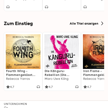
zur TV Serie)
Zum Einstieg
Alle Titel anzeigen
Fourth Wing –
Die Känguru-
Iron Flame –
Flammengeküsst
Rebellion (Die
Flammengeküss
(Flammengeküsst-
Rebecca Yarros
Känguru-Werke 5)
Marc-Uwe Kling
(Flammengeküs
Rebecca Yarros
Reihe 1)
Reihe 2): Die
heißersehnte
4.7
4.7
4.7
Fortsetzung des
Fantasy-Erfolgs
»Fourth Wing«
UNTERNEHMEN