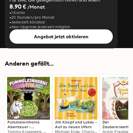
8.90 €
/Monat
1 Konto
20 Stunden/pro Monat
Jederzeit kündbar
Abo-Upgrade jederzeit möglich
Angebot jetzt aktivieren
Anderen gefällt...
Pummeleinhorns
Jim Knopf und Lukas –
Der
Abenteuer -
Auf zu neuen Ufern
Zaubererwettk
Marshmallowbeeren
Tommy Krappweis, Mikkel Robrahn, Steffi Engel
Michael Ende, Charlotte Lyne
(Das Original-H
Armin Prediger