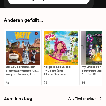
Anderen gefällt...
01: Zaubertrank mit
Folge 1: Babysitter
My Little Pony -
Nebenwirkungen und
Phuddle (Das
Equestria Girls -
andere Geschichten
Angela Strunck, Frank Turba
Original-Hörspiel zum
Sibylle Gassner
Geschichte von
Perdita Finn
(Die Original-
Buch)
Everfree
Hörspiele zur TV-
Serie)
Zum Einstieg
Alle Titel anzeigen