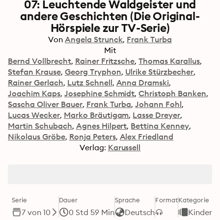
07: Leuchtende Waldgeister und
andere Geschichten (Die Original-
Hörspiele zur TV-Serie)
Von
Angela Strunck
Frank Turba
Mit
Bernd Vollbrecht
Rainer Fritzsche
Thomas Karallus
Stefan Krause
Georg Tryphon
Ulrike Stürzbecher
Rainer Gerlach
Lutz Schnell
Anna Dramski
Joachim Kaps
Josephine Schmidt
Christoph Banken
Sascha Oliver Bauer
Frank Turba
Johann Fohl
Lucas Wecker
Marko Bräutigam
Lasse Dreyer
Martin Schubach
Agnes Hilpert
Bettina Kenney
Nikolaus Gröbe
Ronja Peters
Alex Friedland
Verlag:
Karussell
Serie
Dauer
Sprache
Format
Kategorie
7 von 10
0 Std 59 Min
Deutsch
Kinderb