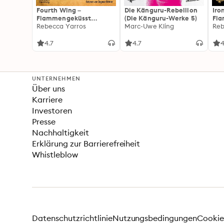
Fourth Wing –
Die Känguru-Rebellion
Iro
Flammengeküsst
(Die Känguru-Werke 5)
Fl
(Flammengeküsst-Reihe
Rebecca Yarros
Marc-Uwe Kling
(Fl
Reb
1)
2):
For
4.7
4.7
4
Fan
Wi
UNTERNEHMEN
Über uns
Karriere
Investoren
Presse
Nachhaltigkeit
Erklärung zur Barrierefreiheit
Whistleblow
Datenschutzrichtlinie
Nutzungsbedingungen
Cookie