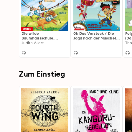
Die wilde
01: Das Versteck / Die
Fol
Baumhausschule.
Jagd nach der Muschel /
(Da
Raubtierzähmen für
Judith Allert
Käpt'n Hooks Hut /
zur
Tho
Anfänger [Band 1]
Flucht vom Rauchenden
Berg (Hörspiel zur Disney
TV-Serie)
Zum Einstieg