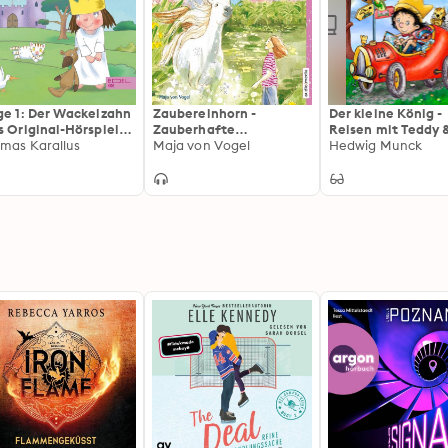
ge 1: Der Wackelzahn
Zaubereinhorn -
Der kleine König -
s Original-Hörspiel
Zauberhafte
Reisen mit Teddy 
 TV-Serie)
mas Karallus
Überraschung
Maja von Vogel
Vorlesegeschicht
Hedwig Munck