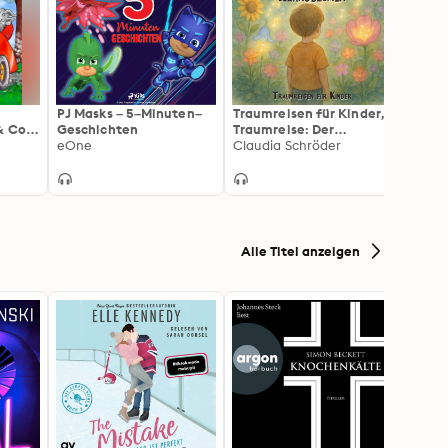
PJ Masks – 5–Minuten–
Traumreisen für Kinder,
Thoma
& Co:
Geschichten
Traumreise: Der
Freun
en
eOne
Zaubergarten der
Claudia Schröder
Schie
Matte
Klangblumen
(Ungekürzt)
Alle Titel anzeigen