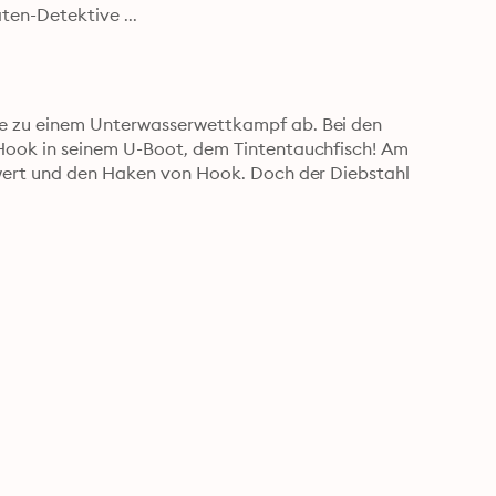
gestohlen, Hook war es aber nicht. Das ist ein Fall für Piraten-Detektive ... 
e zu einem Unterwasserwettkampf ab. Bei den 
Hook in seinem U-Boot, dem Tintentauchfisch! Am 
hwert und den Haken von Hook. Doch der Diebstahl 