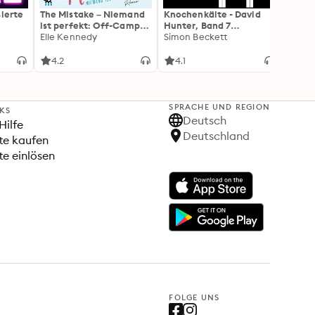
sierte
The Mistake – Niemand
Knochenkälte - David
Onyx 
ist perfekt: Off-Campus
Hunter, Band 7
Flamm
2 | Roman
Elle Kennedy
(Ungekürzte Lesung)
Simon Beckett
(Flam
Rebec
3): Di
Forts
4.2
4.1
4.3
Wing«
SPRACHE UND REGION
NKS
Deutsch
Hilfe
Deutschland
te kaufen
e einlösen
FOLGE UNS