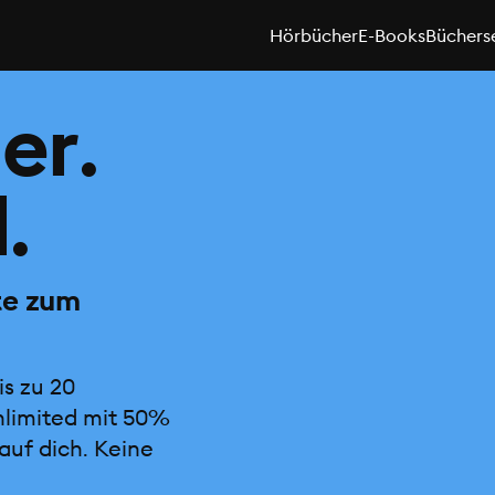
Hörbücher
E-Books
Büchers
er.
.
te zum
is zu 20
nlimited mit 50%
auf dich. Keine