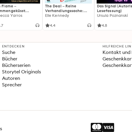
n Flame –
The Deal – Reine
Das Signal (Autori
ammengeküsst
Verhandlungssache:
Lesefassung)
ammengeküsst-Reihe
ecca Yarros
Off-Campus 1 | Roman |
Elle Kennedy
Ursula Poznanski
 Die heißersehnte
BookTok-Liebling |
tsetzung des
Prickelnde College-
.7
4.4
4.8
tasy-Erfolgs »Fourth
Romance für New
ng«
Adults
ENTDECKEN
HILFREICHE LI
Suche
Kontakt und 
Bücher
Geschenkkar
Bücherserien
Geschenkkart
Storytel Originals
Autoren
Sprecher
s