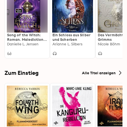
Song of the Witch:
Ein Schloss aus Silber
Das Vermächtni
Roman. Malediction 1
und Scherben
Grimms
| Die Schöne und der
Danielle L. Jensen
Arianne L. Silbers
Nicole Böhm
Trollkönig – fesselnde
Romantasy der
TikTok-Erfolgsautorin
Zum Einstieg
Alle Titel anzeigen