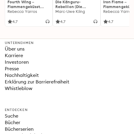
Fourth Wing –
Die Känguru-
Iron Flame –
Flammengeküsst
Rebellion (Die
Flammengeküss
(Flammengeküsst-
Rebecca Yarros
Känguru-Werke 5)
Marc-Uwe Kling
(Flammengeküs
Rebecca Yarros
Reihe 1)
Reihe 2): Die
heißersehnte
4.7
4.7
4.7
Fortsetzung des
Fantasy-Erfolgs
»Fourth Wing«
UNTERNEHMEN
Über uns
Karriere
Investoren
Presse
Nachhaltigkeit
Erklärung zur Barrierefreiheit
Whistleblow
ENTDECKEN
Suche
Bücher
Bücherserien