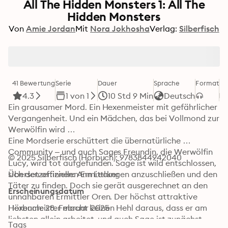
All The Hidden Monsters 1: All The
Hidden Monsters
Von
Amie Jordan
Mit
Nora Jokhosha
Verlag:
Silberfisch
41 Bewertung
Serie
Dauer
Sprache
Format
Ka
4.3
1 von 1
10 Std 9 Min
Deutsch
Ein grausamer Mord. Ein Hexenmeister mit gefährlicher 
Vergangenheit. Und ein Mädchen, das bei Vollmond zur 
Werwölfin wird …

Eine Mordserie erschüttert die übernatürliche 
Community – und auch Sages Freundin, die Werwölfin 
© 2025 Silberfisch (Hörbuch): 9783844942040
Lucy, wird tot aufgefunden. Sage ist wild entschlossen, 
sich den offiziellen Ermittlungen anzuschließen und den 
Übersetzer:innen: Ann Lecker
Täter zu finden. Doch sie gerät ausgerechnet an den 
Erscheinungsdatum
unnahbaren Ermittler Oren. Der höchst attraktive 
Hexenmeister macht keinen Hehl daraus, dass er am 
Hörbuch: 28. Februar 2025
liebsten allein arbeitet, und auch Sage ist zunächst 
Tags