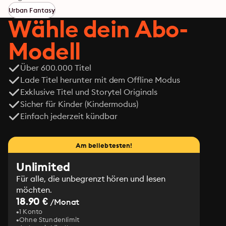
nicht sehr begeistert. Schließlich ist Oren für seine 
Urban Fantasy
rabiaten Methoden bekannt. Doch während das 
Wähle dein Abo-
ungleiche Paar ein komplexes Netz an Verbrechen 
aufklärt, beginnt sie, hinter seine Fassade zu schauen 
Modell
…
Über 600.000 Titel
Lade Titel herunter mit dem Offline Modus
Exklusive Titel und Storytel Originals
Sicher für Kinder (Kindermodus)
Einfach jederzeit kündbar
Am beliebtesten!
Unlimited
Für alle, die unbegrenzt hören und lesen
möchten.
18.90 €
/Monat
1 Konto
Ohne Stundenlimit