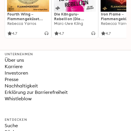
Fourth Wing –
Die Känguru-
Iron Flame –
Flammengeküsst
Rebellion (Die
Flammengeküss
(Flammengeküsst-
Rebecca Yarros
Känguru-Werke 5)
Marc-Uwe Kling
(Flammengeküs
Rebecca Yarros
Reihe 1)
Reihe 2): Die
heißersehnte
4.7
4.7
4.7
Fortsetzung des
Fantasy-Erfolgs
»Fourth Wing«
UNTERNEHMEN
Über uns
Karriere
Investoren
Presse
Nachhaltigkeit
Erklärung zur Barrierefreiheit
Whistleblow
ENTDECKEN
Suche