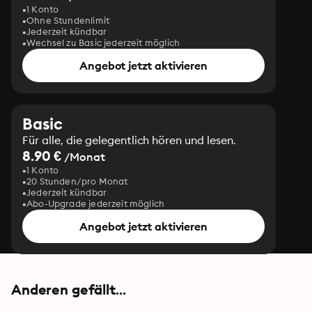
1 Konto
"Ein Reisebericht voller Menschlichkeit und 
Ohne Stundenlimit
Herzenswärme." (Deutschlandfunk LESART)

Jederzeit kündbar
"Eine wahre Geschichte über den Triumph der Hoffnung 
Wechsel zu Basic jederzeit möglich
über die Verzweiflung und den Sieg der Liebe über alles 
Angebot jetzt aktivieren
andere." (The Sunday Times)
Basic
Für alle, die gelegentlich hören und lesen.
8.90 €
/Monat
1 Konto
20 Stunden/pro Monat
Jederzeit kündbar
Abo-Upgrade jederzeit möglich
Angebot jetzt aktivieren
Anderen gefällt...