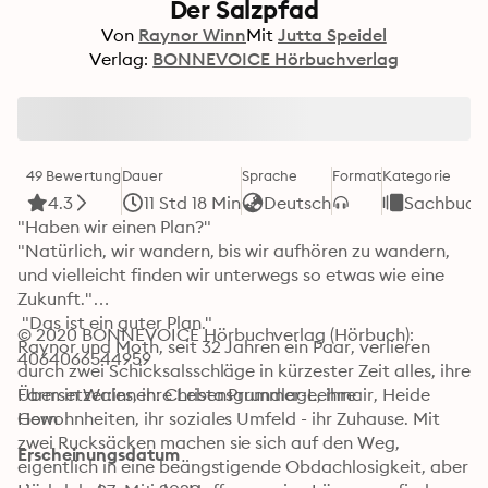
Der Salzpfad
Von
Raynor Winn
Mit
Jutta Speidel
Verlag:
BONNEVOICE Hörbuchverlag
49 Bewertung
Dauer
Sprache
Format
Kategorie
4.3
11 Std 18 Min
Deutsch
Sachbuch
"Haben wir einen Plan?"

"Natürlich, wir wandern, bis wir aufhören zu wandern, 
und vielleicht finden wir unterwegs so etwas wie eine 
Zukunft."

 "Das ist ein guter Plan."

© 2020 BONNEVOICE Hörbuchverlag (Hörbuch): 
Raynor und Moth, seit 32 Jahren ein Paar, verlieren 
4064066544959
durch zwei Schicksalsschläge in kürzester Zeit alles, ihre 
Farm in Wales, ihre Lebensgrundlage, ihre 
Übersetzer:innen: Christa Prummer-Lehmair, Heide 
Gewohnheiten, ihr soziales Umfeld - ihr Zuhause. Mit 
Horn
zwei Rucksäcken machen sie sich auf den Weg, 
Erscheinungsdatum
eigentlich in eine beängstigende Obdachlosigkeit, aber 