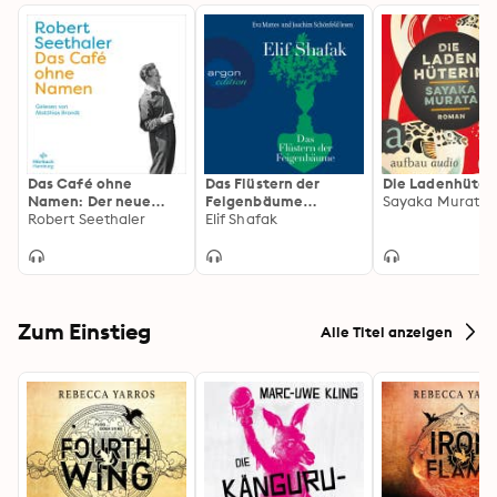
Das Café ohne
Das Flüstern der
Die Ladenhüter
Namen: Der neue
Feigenbäume
Sayaka Murata
Roman des
Robert Seethaler
(Ungekürzt)
Elif Shafak
Bestsellerautors
Zum Einstieg
Alle Titel anzeigen