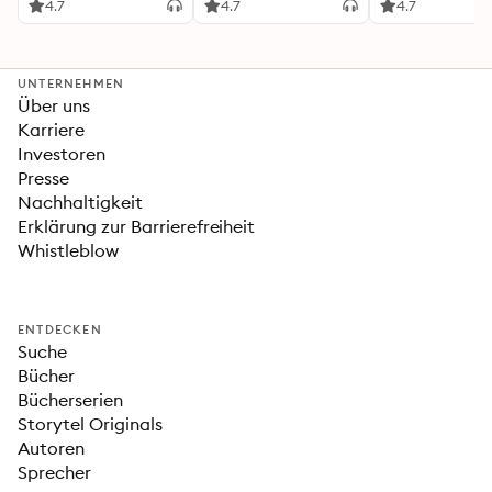
heißersehnte
4.7
4.7
4.7
Fortsetzung des
Fantasy-Erfolgs
»Fourth Wing«
UNTERNEHMEN
Über uns
Karriere
Investoren
Presse
Nachhaltigkeit
Erklärung zur Barrierefreiheit
Whistleblow
ENTDECKEN
Suche
Bücher
Bücherserien
Storytel Originals
Autoren
Sprecher