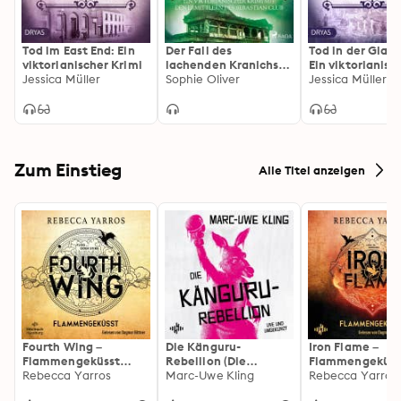
Tod im East End: Ein
Der Fall des
Tod in der Glask
viktorianischer Krimi
lachenden Kranichs:
Ein viktorianisc
Jessica Müller
Ein viktorianischer
Sophie Oliver
Krimi
Jessica Müller
Krimi mit den
Ermittlern des
Sebastian Club
Zum Einstieg
Alle Titel anzeigen
Fourth Wing –
Die Känguru-
Iron Flame –
Flammengeküsst
Rebellion (Die
Flammengeküss
(Flammengeküsst-
Rebecca Yarros
Känguru-Werke 5)
Marc-Uwe Kling
(Flammengeküs
Rebecca Yarros
Reihe 1)
Reihe 2): Die