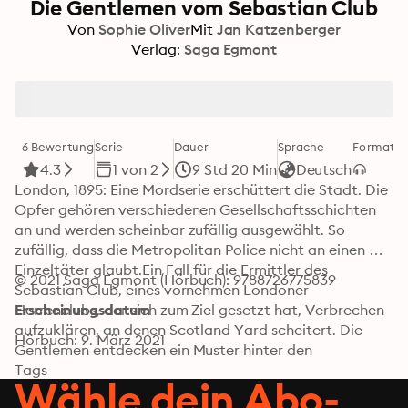
Die Gentlemen vom Sebastian Club
Von
Sophie Oliver
Mit
Jan Katzenberger
Verlag:
Saga Egmont
6 Bewertung
Serie
Dauer
Sprache
Format
Ka
4.3
1 von 2
9 Std 20 Min
Deutsch
London, 1895: Eine Mordserie erschüttert die Stadt. Die 
Opfer gehören verschiedenen Gesellschaftsschichten 
an und werden scheinbar zufällig ausgewählt. So 
zufällig, dass die Metropolitan Police nicht an einen 
Einzeltäter glaubt.Ein Fall für die Ermittler des 
© 2021 Saga Egmont (Hörbuch): 9788726775839
Sebastian Club, eines vornehmen Londoner 
Herrenclubs, der sich zum Ziel gesetzt hat, Verbrechen 
Erscheinungsdatum
aufzuklären, an denen Scotland Yard scheitert. Die 
Hörbuch: 9. März 2021
Gentlemen entdecken ein Muster hinter den 
Gräueltaten: Um an ein wertvolles Juwel zu gelangen, 
Tags
Wähle dein Abo-
setzt der Täter mittelalterliche Foltermethoden ein.Für 