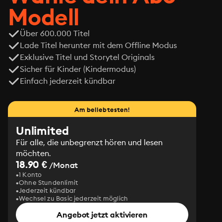
die Detektive ist die Sache klar: Der Mörder muss 
Modell
schnellstens zur Strecke gebracht werden. Um jeden 
Preis. Auch mit Hilfe einer schlauen jungen Frau, die sich 
Über 600.000 Titel
als Mann verkleidet, um ermitteln zu dürfen.-
Lade Titel herunter mit dem Offline Modus
Exklusive Titel und Storytel Originals
Sicher für Kinder (Kindermodus)
Einfach jederzeit kündbar
Am beliebtesten!
Unlimited
Für alle, die unbegrenzt hören und lesen
möchten.
18.90 €
/Monat
1 Konto
Ohne Stundenlimit
Jederzeit kündbar
Wechsel zu Basic jederzeit möglich
Angebot jetzt aktivieren