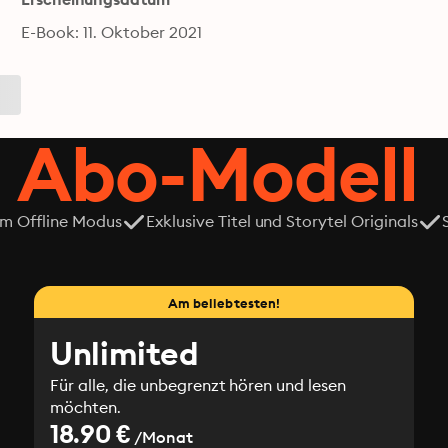
E-Book: 11. Oktober 2021
 Abo-Modell
em Offline Modus
Exklusive Titel und Storytel Originals
Am beliebtesten!
Unlimited
Für alle, die unbegrenzt hören und lesen
möchten.
18.90 €
/Monat