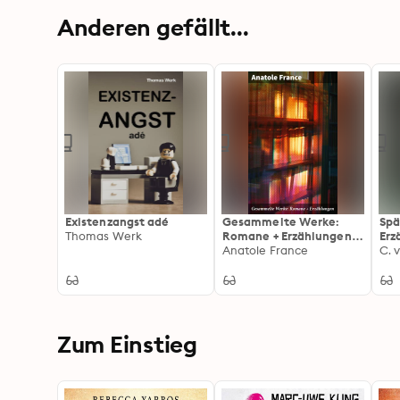
Anderen gefällt...
Existenzangst adé
Gesammelte Werke:
Spä
Thomas Werk
Romane + Erzählungen:
Erz
Eine faszinierende
Anatole France
Fre
C. 
literarische Reise durch
und
Frances ironische und
poe
satirische Welt
atm
Mel
Zum Einstieg