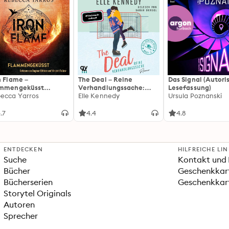
n Flame –
The Deal – Reine
Das Signal (Autori
ammengeküsst
Verhandlungssache:
Lesefassung)
ammengeküsst-Reihe
ecca Yarros
Off-Campus 1 | Roman |
Elle Kennedy
Ursula Poznanski
 Die heißersehnte
BookTok-Liebling |
tsetzung des
Prickelnde College-
.7
4.4
4.8
tasy-Erfolgs »Fourth
Romance für New
ng«
Adults
ENTDECKEN
HILFREICHE LI
Suche
Kontakt und 
Bücher
Geschenkkar
Bücherserien
Geschenkkart
Storytel Originals
Autoren
Sprecher