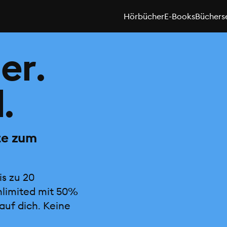
Hörbücher
E-Books
Büchers
er.
.
te zum
is zu 20
nlimited mit 50%
auf dich. Keine