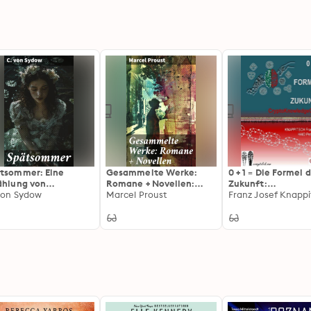
tsommer: Eine
Gesammelte Werke:
0 + 1 = Die Formel 
ählung von
Romane + Novellen:
Zukunft:
undschaft, Verlust
von Sydow
Einblicke in die
Marcel Proust
Kryptowährungen 
Franz Josef Knappi
 Identität in
menschliche Natur und
Technologien und
tischer Sprache und
komplexe Beziehungen
Anwendungen ein
osphärischer
und verständlich
ancholie