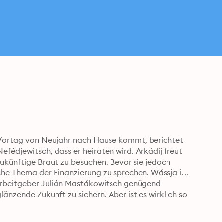
Vortag von Neujahr nach Hause kommt, berichtet 
édjewitsch, dass er heiraten wird. Arkádij freut 
zukünftige Braut zu besuchen. Bevor sie jedoch 
he Thema der Finanzierung zu sprechen. Wássja ist 
Arbeitgeber Julián Mastákowitsch genügend 
nzende Zukunft zu sichern. Aber ist es wirklich so 