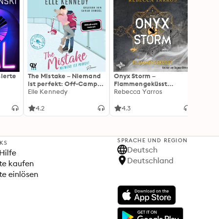
sierte
The Mistake – Niemand
Onyx Storm –
The Sc
ist perfekt: Off-Campus
Flammengeküsst
Herz:
2 | Roman
Elle Kennedy
(Flammengeküsst-Reihe
Rebecca Yarros
Roman
Elle 
3): Die heißersehnte
Liebli
Fortsetzung von »Fourth
Colle
4.2
4.3
4.3
Wing« und »Iron Flame«
New A
SPRACHE UND REGION
NKS
Deutsch
Hilfe
Deutschland
te kaufen
e einlösen