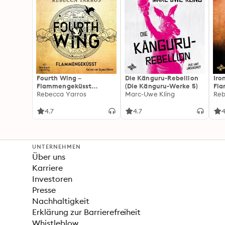
Fourth Wing –
Die Känguru-Rebellion
Iro
Flammengeküsst
(Die Känguru-Werke 5)
Fl
(Flammengeküsst-Reihe
Rebecca Yarros
Marc-Uwe Kling
(Fl
Reb
1)
2):
For
4.7
4.7
4
Fan
Wi
UNTERNEHMEN
Über uns
Karriere
Investoren
Presse
Nachhaltigkeit
Erklärung zur Barrierefreiheit
Whistleblow