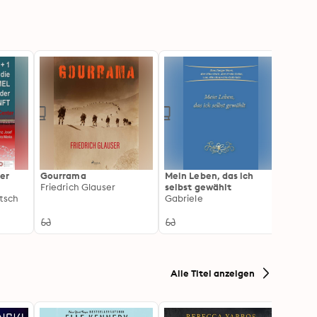
der
Gourrama
Mein Leben, das ich
Gesch
Friedrich Glauser
selbst gewählt
Zigeu
-
tsch
Gabriele
Berei
fach
Alle Titel anzeigen