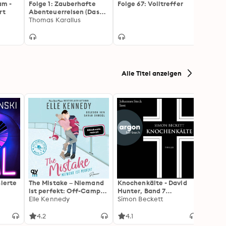
am -
Folge 1: Zauberhafte
Folge 67: Volltreffer
Folge 
rt
Abenteuerreisen (Das
Glühs
Original-Hörspiel zur TV-
Thomas Karallus
Rollod
Thoma
Serie)
Hörspi
Alle Titel anzeigen
sierte
The Mistake – Niemand
Knochenkälte - David
Onyx 
ist perfekt: Off-Campus
Hunter, Band 7
Flamm
2 | Roman
Elle Kennedy
(Ungekürzte Lesung)
Simon Beckett
(Flam
Rebec
3): Di
Forts
4.2
4.1
4.3
Wing«