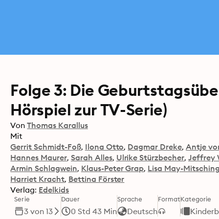
Folge 3: Die Geburtstagsübe
Hörspiel zur TV-Serie)
Von
Thomas Karallus
Mit
Gerrit Schmidt-Foß
Ilona Otto
Dagmar Dreke
Antje vo
Hannes Maurer
Sarah Alles
Ulrike Stürzbecher
Jeffrey
Armin Schlagwein
Klaus-Peter Grap
Lisa May-Mitschin
Harriet Kracht
Bettina Förster
Verlag:
Edelkids
Serie
Dauer
Sprache
Format
Kategorie
3 von 13
0 Std 43 Min
Deutsch
Kinder