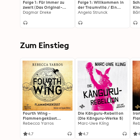
Folge 1: Für immer zu
Folge 1: Willkommen in
Sch
zweit (Das Original-
der Traumvilla / Ein
Kin
Hörspiel zur TV-Serie)
Dagmar Dreke
Geschenk für Chelsea
Angela Strunck
Hö
Bär
(Das Original-Hörspiel
zur TV-Serie)
Zum Einstieg
Fourth Wing –
Die Känguru-Rebellion
Iro
Flammengeküsst
(Die Känguru-Werke 5)
Fl
(Flammengeküsst-Reihe
Rebecca Yarros
Marc-Uwe Kling
(Fl
Reb
1)
2):
For
4.7
4.7
4
Fan