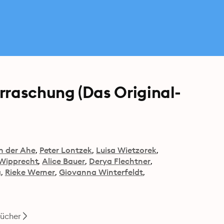
rraschung (Das Original-
n der Ahe
Peter Lontzek
Luisa Wietzorek
 Wipprecht
Alice Bauer
Derya Flechtner
g
Rieke Werner
Giovanna Winterfeldt
bücher