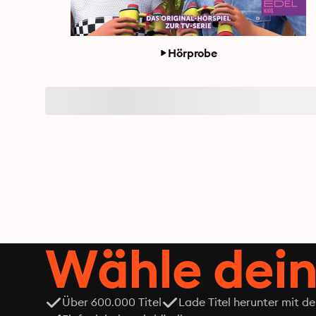
Hörprobe
Wähle dein
Über 600.000 Titel
Lade Titel herunter mit d