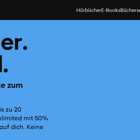
Hörbücher
E-Books
Büchers
er.
.
te zum
is zu 20
nlimited mit 50%
auf dich. Keine