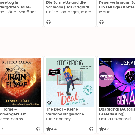
neetag im
Die Schnetts und die
Feuerwehrmann S
dergarten: Mini-
Schmoos (Das Original-
Ein feuriges Konze
rbuch
bel Löffel-Schröder
Hörspiel zum Film)
Céline Fontanges, Marcus Giersch
Mattel
n Flame –
The Deal – Reine
Das Signal (Autori
ammengeküsst
Verhandlungssache:
Lesefassung)
ammengeküsst-Reihe
ecca Yarros
Off-Campus 1 | Roman |
Elle Kennedy
Ursula Poznanski
 Die heißersehnte
BookTok-Liebling |
tsetzung des
Prickelnde College-
.7
4.4
4.8
tasy-Erfolgs »Fourth
Romance für New