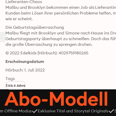
Lieferanten-Chaos

Malibu und Brooklyn bekommen einen Job als Lieferantinn
Kunden beim Lösen ihrer persönlichen Probleme helfen, mer
wie er scheint.
Die Geburtstagsüberraschung

Malibu fliegt mit Brooklyn und Simone nach Hause ins Dr
Geburtstagsparty überhaupt zu schmeißen. Doch das führt
die große Überraschung zu sprengen drohen.
© 2022 Edelkids (Hörbuch): 4029759180265
Erscheinungsdatum
Hörbuch: 1. Juli 2022
Tags
3 bis 6 Jahre
 Abo-Modell
em Offline Modus
Exklusive Titel und Storytel Originals