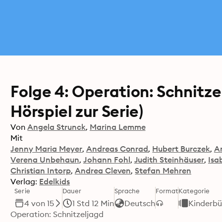
Folge 4: Operation: Schnitze
Hörspiel zur Serie)
Von
Angela Strunck
Marina Lemme
Mit
Jenny Maria Meyer
Andreas Conrad
Hubert Burczek
A
Verena Unbehaun
Johann Fohl
Judith Steinhäuser
Isa
Christian Intorp
Andrea Cleven
Stefan Mehren
Verlag:
Edelkids
Serie
Dauer
Sprache
Format
Kategorie
4 von 15
1 Std 12 Min
Deutsch
Kinderbü
Operation: Schnitzeljagd
