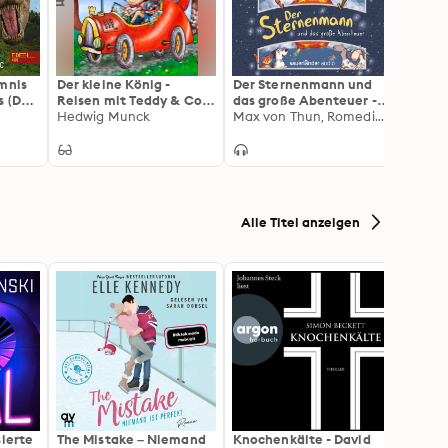
imnis
Der kleine König -
Der Sternenmann und
Folge 
s (Das
Reisen mit Teddy & Co:
das große Abenteuer -
Teil 1
c)
Vorlesegeschichten
Hedwig Munck
Der Sternenmann, Band
Max von Thun, Romedio von Stein
Hörspi
Thoma
1 (Ungekürzte Lesung)
Alle Titel anzeigen
sierte
The Mistake – Niemand
Knochenkälte - David
Onyx 