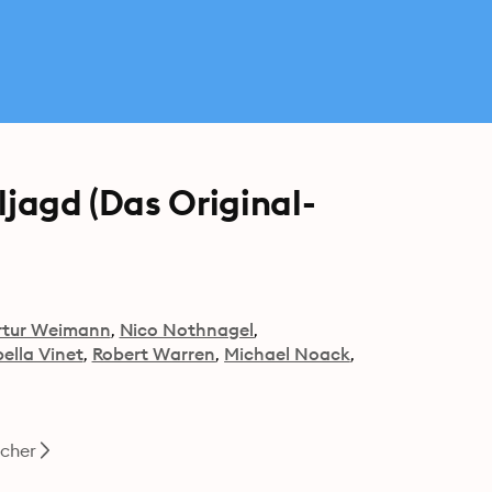
ljagd (Das Original-
rtur Weimann
Nico Nothnagel
bella Vinet
Robert Warren
Michael Noack
cher