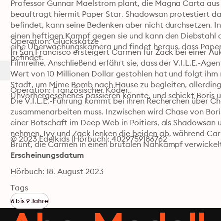
Professor Gunnar Maelstrom plant, die Magna Carta aus 
beauftragt hiermit Paper Star. Shadowsan protestiert da
befindet, kann seine Bedenken aber nicht durchsetzen. In 
einen heftigen Kampf gegen sie und kann den Diebstahl d
Operation: Glückskatze

eine Überwachungskamera und findet heraus, dass Paper S
In San Francisco ersteigert Carmen für Zack bei einer Aukt
befindet.
Filmreihe. Anschließend erfährt sie, dass der V.I.L.E.-Ag
Wert von 10 Millionen Dollar gestohlen hat und folgt ihm
Stadt, um Mime Bomb nach Hause zu begleiten, allerding
Operation: Französischer Köder

Unvorhergesehenes passieren könnte, und schickt Boris u
Die V.I.L.E.-Führung kommt bei ihren Recherchen über Ch
zusammenarbeiten muss. Inzwischen wird Chase von Boris
einer Botschaft im Deep Web in Poitiers, als Shadowsan 
nehmen. Ivy und Zack lenken die beiden ab, während Carm
© 2023 Edelkids (Hörbuch): 4029759186762
Brunt, die Carmen in einen brutalen Nahkampf verwickel
Erscheinungsdatum
Hörbuch: 18. August 2023
Tags
6 bis 9 Jahre