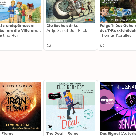
 Strandspürnasen:
Die Sache stinkt
Folge 1: Das Gehe
bel um die Villa am
Antje Szillat, Jan Birck
des T-Rex-Schädel
er
istina Herr
Hörspiel zum Comi
Thomas Karallus
n Flame –
The Deal – Reine
Das Signal (Autori