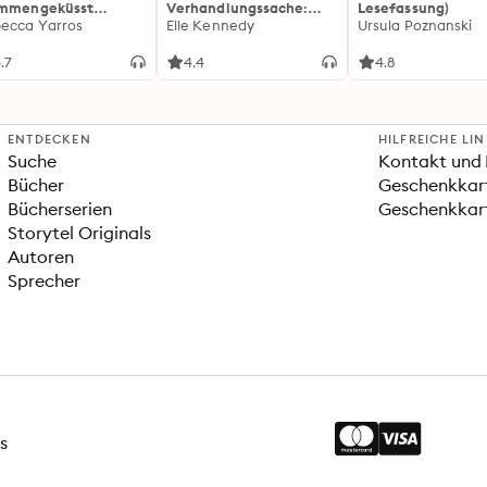
ammengeküsst
Verhandlungssache:
Lesefassung)
ammengeküsst-Reihe
ecca Yarros
Off-Campus 1 | Roman |
Elle Kennedy
Ursula Poznanski
 Die heißersehnte
BookTok-Liebling |
tsetzung des
Prickelnde College-
.7
4.4
4.8
tasy-Erfolgs »Fourth
Romance für New
ng«
Adults
ENTDECKEN
HILFREICHE LI
Suche
Kontakt und 
Bücher
Geschenkkar
Bücherserien
Geschenkkart
Storytel Originals
Autoren
Sprecher
s