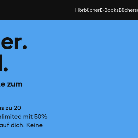
Hörbücher
E-Books
Büchers
er.
.
te zum
is zu 20
nlimited mit 50%
auf dich. Keine