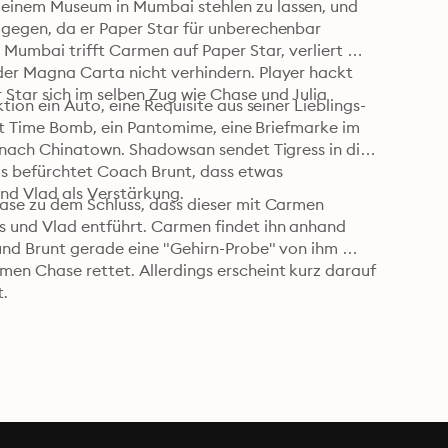
einem Museum in Mumbai stehlen zu lassen, und 
gegen, da er Paper Star für unberechenbar 
Mumbai trifft Carmen auf Paper Star, verliert 
er Magna Carta nicht verhindern. Player hackt 
tar sich im selben Zug wie Chase und Julia 
ion ein Auto, eine Requisite aus seiner Lieblings-
ent Time Bomb, ein Pantomime, eine Briefmarke im 
 nach Chinatown. Shadowsan sendet Tigress in die 
s befürchtet Coach Brunt, dass etwas 
nd Vlad als Verstärkung.
ase zu dem Schluss, dass dieser mit Carmen 
 und Vlad entführt. Carmen findet ihn anhand 
und Brunt gerade eine "Gehirn-Probe" von ihm 
en Chase rettet. Allerdings erscheint kurz darauf 
t.