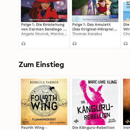
Folge 1: Die Entstehung
Folge 1: Das Amulett
Die
von Carmen Sandiego -
(Das Original-Hörspiel
Wir
Teil 1-3 (Das Original-
Angela Strunck, Marina Lemme
zur TV-Serie)
Thomas Karallus
Me
Chr
Hörspiel zur Serie)
Zum Einstieg
Fourth Wing –
Die Känguru-Rebellion
Iro