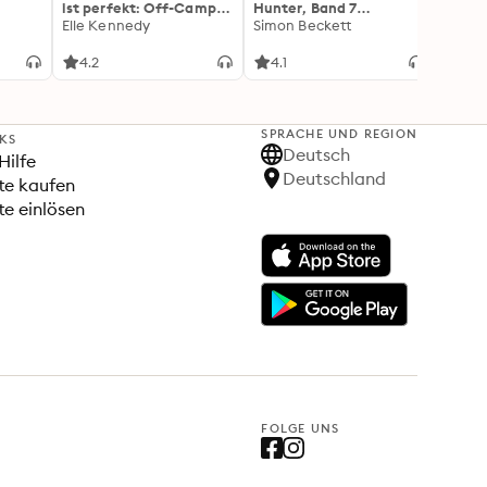
ist perfekt: Off-Campus
Hunter, Band 7
Flamm
2 | Roman
Elle Kennedy
(Ungekürzte Lesung)
Simon Beckett
(Flam
Rebec
3): Di
Forts
4.2
4.1
4.3
Wing«
SPRACHE UND REGION
NKS
Deutsch
Hilfe
Deutschland
te kaufen
e einlösen
FOLGE UNS