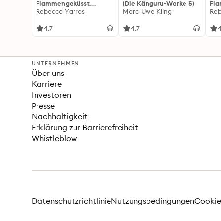
Flammengeküsst
(Die Känguru-Werke 5)
Fl
(Flammengeküsst-Reihe
Rebecca Yarros
Marc-Uwe Kling
(Fl
Reb
1)
2):
For
4.7
4.7
4
Fan
Wi
UNTERNEHMEN
Über uns
Karriere
Investoren
Presse
Nachhaltigkeit
Erklärung zur Barrierefreiheit
Whistleblow
Datenschutzrichtlinie
Nutzungsbedingungen
Cookie