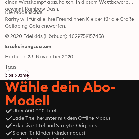
einen Wettkampf abzuhalten. In diesem Wettbewerb 
gewinnt Rainbow Dash.
Die Modenschau

Rarity will für alle ihre Freundinnen Kleider für die Große 
Galloping Gala entwerfen.
© 2020 Edelkids (Hörbuch): 4029759157458
Erscheinungsdatum
Hörbuch: 23. November 2020
Tags
3 bis 6 Jahre
Wähle dein Abo-
Modell
Über 600.000 Titel
Lade Titel herunter mit dem Offline Modus
Exklusive Titel und Storytel Originals
Sicher für Kinder (Kindermodus)