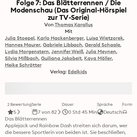
Folge 7: Das Blätterrennen / Die
Modenschau (Das Original-Hörspiel
zur TV-Serie)
Von
Thomas Karallus
Mit
Julia Stoepel
Karlo Hackenberger
Luisa Wietzorek
Hannes Maurer
Gabriele Libbach
Gerald Schaale
Lydia Morgenstern
Jennifer Weiß
Julia Meynen
Silvia Mißbach
Guiliana Jakobeit
Kaya Möller
Heike Schrötter
Verlag:
Edelkids
2 Bewertung
Serie
Dauer
Sprache
Format
5
7 von 82
0 Std 45 Min
Deutsch
Das Blätterrennen

Applejack und Rainbow Dash streiten sich darum, wer 
die bessere Sportlerin von beiden ist. Sie beschließen, 