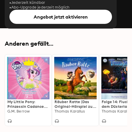
Jederzeit kündbar
Abo-Upgrade jederzeit möglich
Angebot jetzt aktivieren
Anderen gefällt...
My Little Pony:
Räuber Ratte (Das
Folge 14: Flucht
Prinzessin Cadance
Original-Hörspiel zum
dem Düsterland
und das Gartenfest
G.M. Berrow
Film)
Thomas Karallus
Schädelbrecher
Thomas Karallu
der Herzen
Original-Hörspie
TV-Serie)