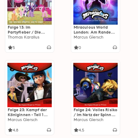
Folge 13: Im
Miraculous World
Partyfieber / Die
London: Am Rande
große Galloping Gala
Thomas Karallus
der Zeit (Das Original-
Marcus Giersch
(Das Original-Hörspiel
Hörspiel zum TV-
zur TV-Serie)
Special)
5
0
Folge 23: Kampf der
Folge 24: Volles Risiko
Königinnen - Teil 1
/ Im Netz der Spinne
und 2 (Das Original-
Marcus Giersch
(Das Original-Hörspiel
Marcus Giersch
Hörspiel zur TV-Serie)
zur TV-Serie)
4.8
4.5