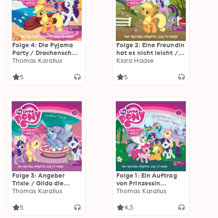
Folge 4: Die Pyjama
Folge 2: Eine Freundin
Party / Drachenscheu
hat es nicht leicht /
(Das Original-Hörspiel
Thomas Karallus
Apfelschüttelernte
Klara Haase
zur TV-Serie)
(Das Original-Hörspiel
zur TV-Serie)
5
5
Folge 3: Angeber
Folge 1: Ein Auftrag
Trixie / Gilda die
von Prinzessin
Partybremse (Das
Thomas Karallus
Celestia - Teil 1 und 2
Thomas Karallus
Original-Hörspiel zur
(Das Original-Hörspiel
TV-Serie)
zur TV-Serie)
5
4.3