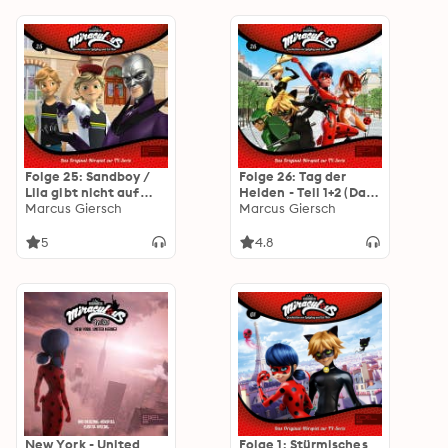
Folge 25: Sandboy /
Folge 26: Tag der
Lila gibt nicht auf
Helden - Teil 1+2 (Das
(Das Original-Hörspiel
Marcus Giersch
Original-Hörspiel zur
Marcus Giersch
zur TV-Serie)
TV-Serie)
5
4.8
New York - United
Folge 1: Stürmisches