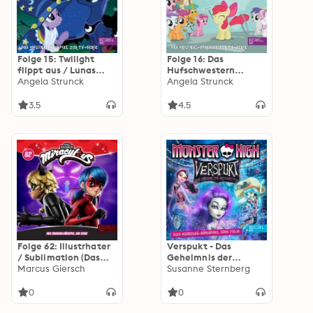
Folge 15: Twilight
Folge 16: Das
flippt aus / Lunas
Hufschwestern
Verwandlung (Das
Angela Strunck
Festival / Viel zu viele
Angela Strunck
Original Hörspiel zur
Schönheitsflecken
TV-Serie)
(Das Original Hörspiel
3.5
4.5
zur TV-Serie)
Folge 62: Illustrhater
Verspukt - Das
/ Sublimation (Das
Geheimnis der
Original-Hörspiel zur
Marcus Giersch
Geisterketten (Das
Susanne Sternberg
TV-Serie)
Original-Hörspiel zum
Film)
0
0