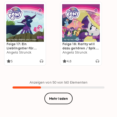
Folge 17: Ein
Folge 18: Rarity will
Lieblingstier für
dazu gehören / Spike
Rainbow Dash /
Angela Strunck
wird raffgierig (Das
Angela Strunck
Rainbow Dash, die
Original Hörspiel zur
Retterin (Das Original
TV-Serie)
5
4.8
Hörspiel zur TV-Serie)
Anzeigen von 50 von 160 Elementen
Mehr laden