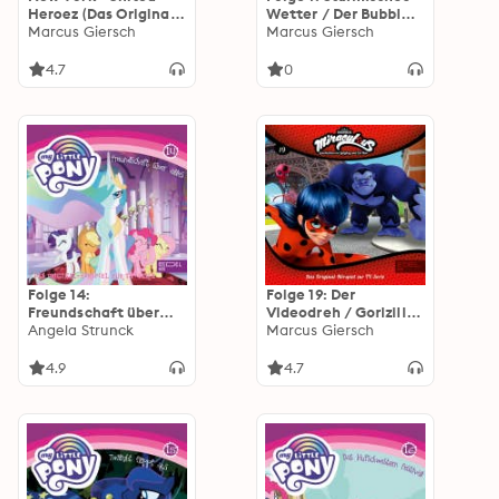
Heroez (Das Original-
Wetter / Der Bubbler
Hörspiel zum Film-
Marcus Giersch
(Das Original-Hörspiel
Marcus Giersch
Special)
zur TV-Serie)
4.7
0
Folge 14:
Folge 19: Der
Freundschaft über
Videodreh / Gorizilla
alles - Teil 1+2 (Das
Angela Strunck
(Das Original-Hörspiel
Marcus Giersch
Original Hörspiel zur
zur TV-Serie)
TV-Serie)
4.9
4.7