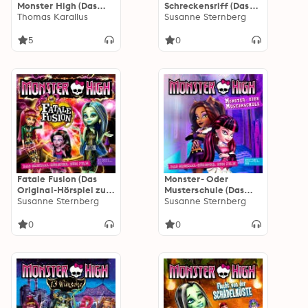
Monster High (Das
Schreckensriff (Das
Original-Hörspiel zum
Thomas Karallus
Original-Hörspiel zum
Susanne Sternberg
Film)
Film)
5
0
Fatale Fusion (Das
Monster- Oder
Original-Hörspiel zum
Musterschule (Das
Film)
Susanne Sternberg
Original-Hörspiel zum
Susanne Sternberg
Film)
0
0