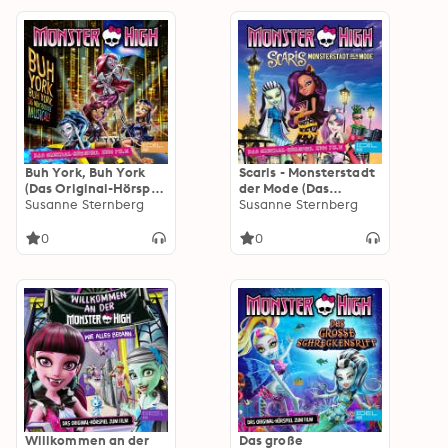
Buh York, Buh York
Scaris - Monsterstadt
(Das Original-Hörspiel
der Mode (Das
zum Film)
Susanne Sternberg
Original-Hörspiel zum
Susanne Sternberg
Film)
0
0
Willkommen an der
Das große