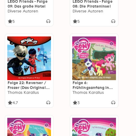
LEGO Friends - Folge
LEGO Friends - Folge
09: Das große Hotel
08: Die Pirateninsel
Diverse Autoren
Diverse Autoren
5
5
Folge 22: Reverser /
Folge 6:
Frozer (Das Original-
Frühlingsanfang in
Hörspiel zur TV-Serie)
Thomas Karallus
Ponyville / Etwas
Thomas Karallus
ganz Besonderes (Das
Original-Hörspiel zur
4.7
3
TV-Serie)