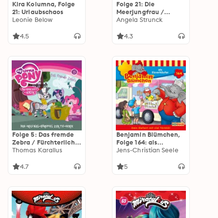
Kira Kolumna, Folge
Folge 21: Die
21: Urlaubschaos
Meerjungfrau /
Leonie Below
Troublemaker (Das
Angela Strunck
Original-Hörspiel zur
TV-Serie)
4.5
4.3
Folge 5: Das fremde
Benjamin Blümchen,
Zebra / Fürchterlich
Folge 164: als
niedliche Tierchen
Thomas Karallus
Eisverkäufer
Jens-Christian Seele
(Das Original-Hörspiel
zur TV-Serie)
4.7
5