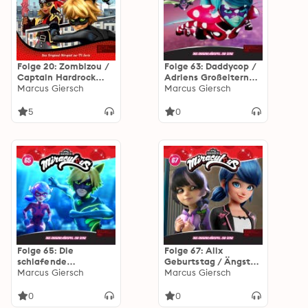
Folge 20: Zombizou /
Folge 63: Daddycop /
Captain Hardrock
Adriens Großeltern
(Das Original-Hörspiel
Marcus Giersch
(Das Original-Hörspiel
Marcus Giersch
zur TV-Serie)
zur TV-Serie)
5
0
Folge 65: Die
Folge 67: Alix
schlafende
Geburtstag / Ängste
Meerjungfrau/ Stier
Marcus Giersch
(Das Original-Hörspiel
Marcus Giersch
aus Stein (Das
zur TV-Serie)
Original-Hörspiel zur
0
0
TV-Serie)