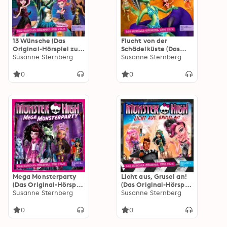
13 Wünsche (Das
Flucht von der
Original-Hörspiel zum
Schädelküste (Das
Film)
Susanne Sternberg
Original-Hörspiel zum
Susanne Sternberg
Film)
0
0
Mega Monsterparty
Licht aus, Grusel an!
(Das Original-Hörspiel
(Das Original-Hörspiel
zum Film)
Susanne Sternberg
zum Film)
Susanne Sternberg
0
0