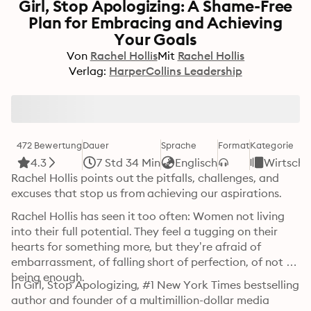
Girl, Stop Apologizing: A Shame-Free
Plan for Embracing and Achieving
Your Goals
Von
Rachel Hollis
Mit
Rachel Hollis
Verlag:
HarperCollins Leadership
472 Bewertung
Dauer
Sprache
Format
Kategorie
4.3
7 Std 34 Min
Englisch
Wirtscha
Rachel Hollis points out the pitfalls, challenges, and 
excuses that stop us from achieving our aspirations.
Rachel Hollis has seen it too often: Women not living 
into their full potential. They feel a tugging on their 
hearts for something more, but they’re afraid of 
embarrassment, of falling short of perfection, of not 
being enough.
In Girl, Stop Apologizing, #1 New York Times bestselling 
author and founder of a multimillion-dollar media 