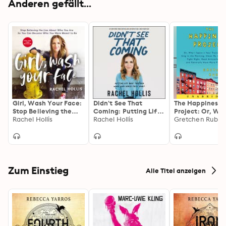
Anderen gefällt...
Girl, Wash Your Face:
Didn't See That
The Happiness
Stop Believing the
Coming: Putting Life
Project: Or, Why
Lies About Who You
Rachel Hollis
Back Together When
Rachel Hollis
Spent a Year Tr
Gretchen Rubin
Are so You Can
Your World Falls
Sing in the Morn
Become Who You
Apart
Clean My Closet
Were Meant to Be
Fight Right, Re
Aristotle, and
Generally Have
Fun
Zum Einstieg
Alle Titel anzeigen