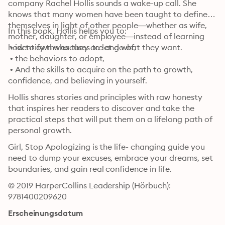
company Rachel Hollis sounds a wake-up call. She 
knows that many women have been taught to define 
themselves in light of other people—whether as wife, 
In this book, Hollis helps you to:
mother, daughter, or employee—instead of learning 
how to own who they are and what they want.
 • identify the excuses to let go of,

 • the behaviors to adopt,

 • And the skills to acquire on the path to growth, 
confidence, and believing in yourself.
Hollis shares stories and principles with raw honesty 
that inspires her readers to discover and take the 
practical steps that will put them on a lifelong path of 
personal growth.
Girl, Stop Apologizing is the life- changing guide you 
need to dump your excuses, embrace your dreams, set 
boundaries, and gain real confidence in life.
© 2019 HarperCollins Leadership (Hörbuch): 
9781400209620
Erscheinungsdatum