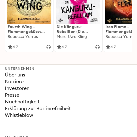
Fourth Wing –
Die Känguru-
Iron Flame –
Flammengeküsst
Rebellion (Die
Flammengeküss
(Flammengeküsst-
Rebecca Yarros
Känguru-Werke 5)
Marc-Uwe Kling
(Flammengeküs
Rebecca Yarros
Reihe 1)
Reihe 2): Die
heißersehnte
4.7
4.7
4.7
Fortsetzung des
Fantasy-Erfolgs
»Fourth Wing«
UNTERNEHMEN
Über uns
Karriere
Investoren
Presse
Nachhaltigkeit
Erklärung zur Barrierefreiheit
Whistleblow