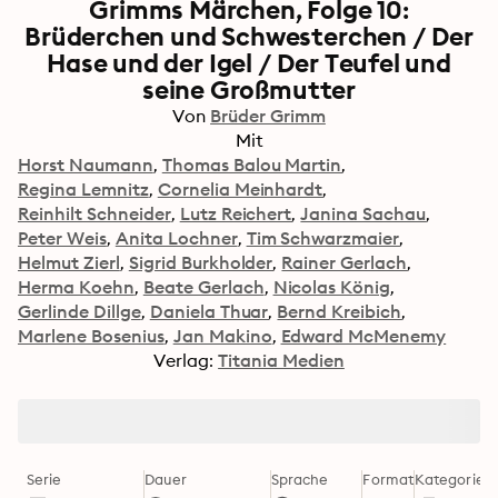
Grimms Märchen, Folge 10:
Brüderchen und Schwesterchen / Der
Hase und der Igel / Der Teufel und
seine Großmutter
Von
Brüder Grimm
Mit
Horst Naumann
Thomas Balou Martin
Regina Lemnitz
Cornelia Meinhardt
Reinhilt Schneider
Lutz Reichert
Janina Sachau
Peter Weis
Anita Lochner
Tim Schwarzmaier
Helmut Zierl
Sigrid Burkholder
Rainer Gerlach
Herma Koehn
Beate Gerlach
Nicolas König
Gerlinde Dillge
Daniela Thuar
Bernd Kreibich
Marlene Bosenius
Jan Makino
Edward McMenemy
Verlag:
Titania Medien
Serie
Dauer
Sprache
Format
Kategorie