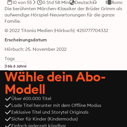
10 von 55
0 Std 58 Min
Deutsch
Roman
Die berühmten Märchen-Klassiker der Brüder Grimm als 
aufwendige Hörspiel-Neuvertonungen für die ganze 
Familie.
© 2022 Titania Medien (Hörbuch): 4251777704332
Erscheinungsdatum
Hörbuch: 25. November 2022
Tags
3 bis 6 Jahre
Wähle dein Abo-
Modell
Über 600.000 Titel
Lade Titel herunter mit dem Offline Modus
Exklusive Titel und Storytel Originals
Sicher für Kinder (Kindermodus)
Einfach jederzeit kündbar