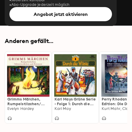
Abo-Upgrade jederzeit möglich
Angebot jetzt aktivieren
Anderen gefällt...
Grimms Märchen,
Karl Mays Grüne Serie
Perry Rhodan Si
Rumpelstilzchen/
- Folge 1: Durch die
Edition: Die Dri
Schneeweißchen und
Evelyn Hardey
Wüste
Karl May
Macht: Perry R
Rosenrot:
Zyklus "Die Drit
Rumpelstilzchen/
Macht"
Schneeweißchen und
Rosenrot