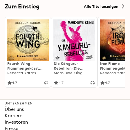
Zum Einstieg
Alle Titel anzeigen
Fourth Wing –
Die Känguru-
Iron Flame –
Flammengeküsst
Rebellion (Die
Flammengeküss
(Flammengeküsst-
Rebecca Yarros
Känguru-Werke 5)
Marc-Uwe Kling
(Flammengeküs
Rebecca Yarros
Reihe 1)
Reihe 2): Die
heißersehnte
4.7
4.7
4.7
Fortsetzung des
Fantasy-Erfolgs
»Fourth Wing«
UNTERNEHMEN
Über uns
Karriere
Investoren
Presse