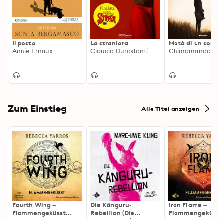
Il posto
La straniera
Metà di un sole 
Annie Ernaux
Claudia Durastanti
Zum Einstieg
Alle Titel anzeigen
Fourth Wing –
Die Känguru-
Iron Flame –
Flammengeküsst
Rebellion (Die
Flammengeküss