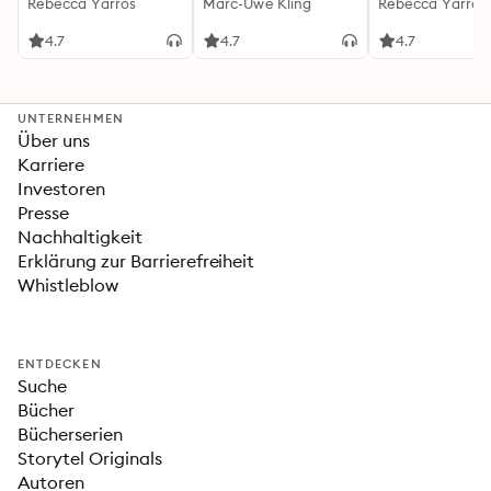
(Flammengeküsst-
Rebecca Yarros
Känguru-Werke 5)
Marc-Uwe Kling
(Flammengeküs
Rebecca Yarros
Reihe 1)
Reihe 2): Die
heißersehnte
4.7
4.7
4.7
Fortsetzung des
Fantasy-Erfolgs
»Fourth Wing«
UNTERNEHMEN
Über uns
Karriere
Investoren
Presse
Nachhaltigkeit
Erklärung zur Barrierefreiheit
Whistleblow
ENTDECKEN
Suche
Bücher
Bücherserien
Storytel Originals
Autoren