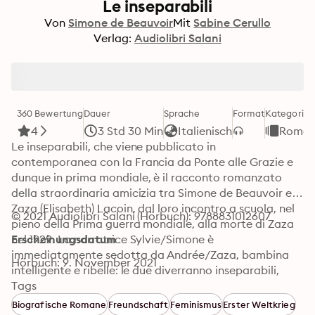
Le inseparabili
Von
Simone de Beauvoir
Mit
Sabine Cerullo
Verlag:
Audiolibri Salani
360 Bewertung
Dauer
Sprache
Format
Kategorie
4
3 Std 30 Min
Italienisch
Roma
Le inseparabili, che viene pubblicato in 
contemporanea con la Francia da Ponte alle Grazie e 
dunque in prima mondiale, è il racconto romanzato 
della straordinaria amicizia tra Simone de Beauvoir e 
Zaza (Elisabeth) Lacoin, dal loro incontro a scuola, nel 
© 2021 Audiolibri Salani (Hörbuch): 9788831012607
pieno della Prima guerra mondiale, alla morte di Zaza 
nel 1929. La narratrice Sylvie/Simone è 
Erscheinungsdatum
immediatamente sedotta da Andrée/Zaza, bambina 
Hörbuch: 9. November 2021
intelligente e ribelle: le due diverranno inseparabili, 
nonostante l’ostilità della famiglia di Andrée, un clan 
Tags
ultracattolico dalle tradizioni rigidissime. Ma se 
Biografische Romane
Freundschaft
Feminismus
Erster Weltkrieg