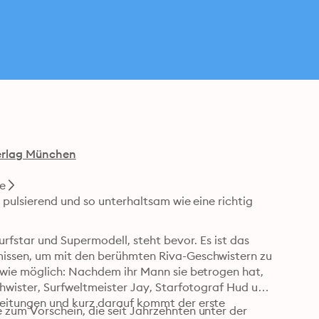
erlag München
e
 pulsierend und so unterhaltsam wie eine richtig 
rfstar und Supermodell, steht bevor. Es ist das 
issen, um mit den berühmten Riva-Geschwistern zu 
 wie möglich: Nachdem ihr Mann sie betrogen hat, 
hwister, Surfweltmeister Jay, Starfotograf Hud und 
eitungen und kurz darauf kommt der erste 
zum Vorschein, die seit Jahrzehnten unter der 