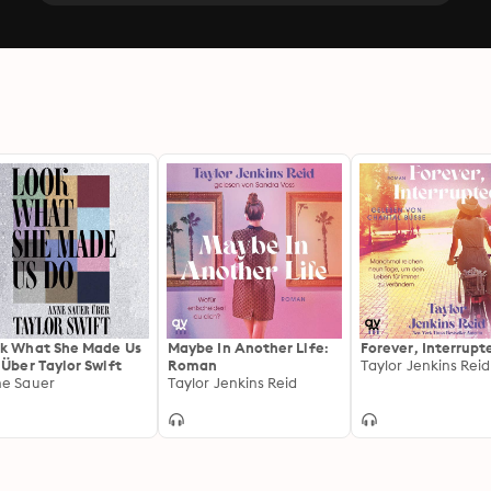
k What She Made Us
Maybe In Another Life:
Forever, Interrupt
 Über Taylor Swift
Roman
Taylor Jenkins Reid
e Sauer
Taylor Jenkins Reid