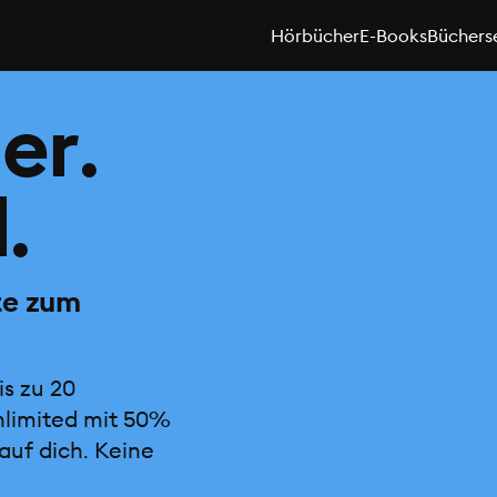
Hörbücher
E-Books
Büchers
er.
.
te zum
is zu 20
nlimited mit 50%
auf dich. Keine