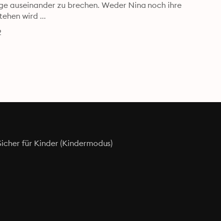
ge auseinander zu brechen. Weder Nina noch ihre 
ehen wird ...
2
Sicher für Kinder (Kindermodus)