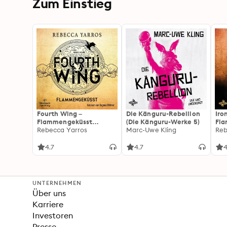
Zum Einstieg
Fourth Wing –
Die Känguru-Rebellion
Iro
Flammengeküsst
(Die Känguru-Werke 5)
Fl
(Flammengeküsst-Reihe
Rebecca Yarros
Marc-Uwe Kling
(Fl
Reb
1)
2):
For
4.7
4.7
4
Fan
Wi
UNTERNEHMEN
Über uns
Karriere
Investoren
Presse