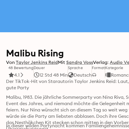
Malibu Rising
Von
Taylor Jenkins Reid
Mit
Sandra Voss
Verlag:
Audio V
48 Bewertung
Dauer
Sprache
Format
Kategorie
4.1
12 Std 48 Min
Deutsch
Romanc
Der TikTok-Hit von Starautorin Taylor Jenkins Reid: Laut,
gute Party
Malibu, 1983. Die jährliche Sommerparty von Nina Riva, Su
Event des Jahres, und niemand möchte die Gelegenheit m
feiern. Nur Nina wünscht sich an diesem Tag so weit weg
würde sie die Party am liebsten abblasen. Doch ihre Gesc
das Nesthäkchen Kit stecken schon mitten in den Vorber
In dieser wilden Partynacht kommen Familiengeheimnisse 
Überraschungsgast ...