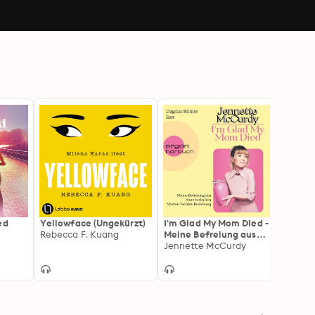
ed
Yellowface (Ungekürzt)
I'm Glad My Mom Died -
Atmos
Rebecca F. Kuang
Meine Befreiung aus
Starau
einer toxischen Mutter-
Jennette McCurdy
Jenkin
Taylor
Tochter-Beziehung
einer 
(Ungekürzte Lesung)
übers