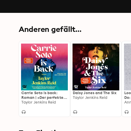
Anderen gefällt...
Carrie Soto is back:
Daisy Jones and The Six
Loo
Roman | »Der perfekte
Taylor Jenkins Reid
Do:
Roman, um den Sommer
Taylor Jenkins Reid
Ann
ausklingen zu lassen.«
Washington Post