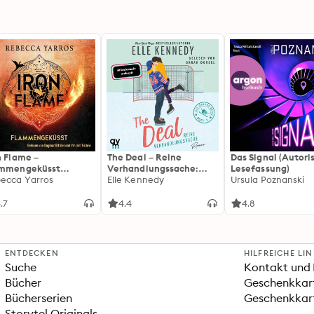
n Flame –
The Deal – Reine
Das Signal (Autori
ammengeküsst
Verhandlungssache:
Lesefassung)
ammengeküsst-Reihe
ecca Yarros
Off-Campus 1 | Roman |
Elle Kennedy
Ursula Poznanski
 Die heißersehnte
BookTok-Liebling |
tsetzung des
Prickelnde College-
.7
4.4
4.8
tasy-Erfolgs »Fourth
Romance für New
ng«
Adults
ENTDECKEN
HILFREICHE LI
Suche
Kontakt und 
Bücher
Geschenkkar
Bücherserien
Geschenkkart
Storytel Originals