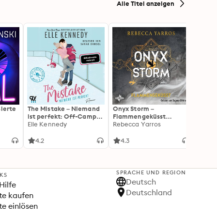
Alle Titel anzeigen
sierte
The Mistake – Niemand
Onyx Storm –
The Sc
ist perfekt: Off-Campus
Flammengeküsst
Herz:
2 | Roman
Elle Kennedy
(Flammengeküsst-Reihe
Rebecca Yarros
Roman
Elle 
3): Die heißersehnte
Liebli
Fortsetzung von »Fourth
Colle
4.2
4.3
4.3
Wing« und »Iron Flame«
New A
SPRACHE UND REGION
NKS
Deutsch
Hilfe
Deutschland
te kaufen
e einlösen