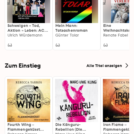
Schweigen = Tod,
Mein Mann:
Eine
Aktion = Leben: ACT
Tatsachenroman
Weihnachtskat
UP in Deutschland
Ulrich Würdemann
Günter Tolar
Verlieben: Rom
Renate Fabel
1989 bis 1993
Zum Einstieg
Alle Titel anzeigen
Fourth Wing –
Die Känguru-
Iron Flame –
Flammengeküsst
Rebellion (Die
Flammengeküss