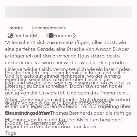
Sprache
Format
Kategorie
Deutsch
Romane
"Alles scheint sich zusammenzufügen, alles passt, wie 
eine perfekte Gerade, eine Strecke von A nach B. Aber 
je länger ich auf das brennende Haus starre, desto 
unklarer und verworrener wird es wieder. Die gerade 
Linie verwickelt sich, verknotet sich wie ein loser Faden. 
Paul Ferber lebt mit seiner Familie in Berlin und sollte 
Und ich weiß auf einmal nicht mehr, wo der Anfang 
eigentlich seine Doktorarbeit über Liebe in der 
liegt und wo das Ziel, wann es losging und ob es jetzt zu 
Literatur zu Ende schreiben. Doch inzwischen hat er 
Ende ist."
genug von der Universität. Und auch das Thema seiner 
Arbeit überzeugt ihn nicht mehr. Stattdessen diskutiert 
© 2017 Voland & Quist (E-Book): 9783863911928
er mit dem legendären Professor Emrald tagelang über 
die unendliche Wut Thomas Bernhards oder die richtige 
Erscheinungsdatum
Mischung von Rum und Kaffee. Als er Lea begegnet, 
E-Book: 15. September 2017
beginnt er zu verstehen, dass man keine 
Entscheidungen trifft. Entscheidungen widerfahren 
Tags