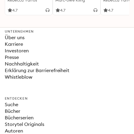
(Flammengeküsst-
Rebecca Yarros
Känguru-Werke 5)
Marc-Uwe Kling
(Flammengeküs
Rebecca Yarros
Reihe 1)
Reihe 2): Die
heißersehnte
4.7
4.7
4.7
Fortsetzung des
Fantasy-Erfolgs
»Fourth Wing«
UNTERNEHMEN
Über uns
Karriere
Investoren
Presse
Nachhaltigkeit
Erklärung zur Barrierefreiheit
Whistleblow
ENTDECKEN
Suche
Bücher
Bücherserien
Storytel Originals
Autoren