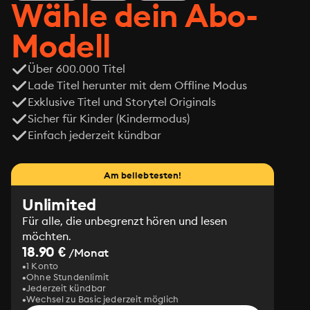
Sie muss erkennen, dass sie niemandem mehr vertrauen 
Wähle dein Abo-
kann, nicht einmal sich selbst und ihren eigenen 
Gefühlen – gerade wenn es um den mysteriösen 
Modell
Kronprinzen Ilias geht, der seine ganz persönliche 
Mission verfolgt …
Über 600.000 Titel
Lade Titel herunter mit dem Offline Modus
Exklusive Titel und Storytel Originals
Sicher für Kinder (Kindermodus)
Einfach jederzeit kündbar
Am beliebtesten!
Unlimited
Für alle, die unbegrenzt hören und lesen
möchten.
18.90 €
/Monat
1 Konto
Ohne Stundenlimit
Jederzeit kündbar
Wechsel zu Basic jederzeit möglich