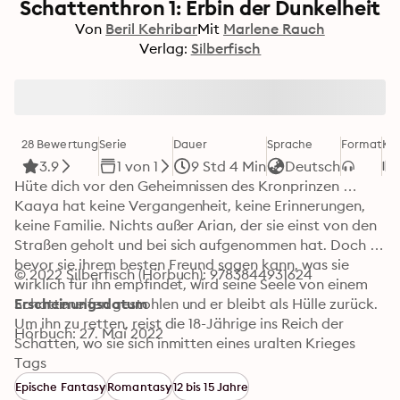
Schattenthron 1: Erbin der Dunkelheit
Von
Beril Kehribar
Mit
Marlene Rauch
Verlag:
Silberfisch
28 Bewertung
Serie
Dauer
Sprache
Format
Ka
3.9
1 von 1
9 Std 4 Min
Deutsch
Hüte dich vor den Geheimnissen des Kronprinzen …

Kaaya hat keine Vergangenheit, keine Erinnerungen, 
keine Familie. Nichts außer Arian, der sie einst von den 
Straßen geholt und bei sich aufgenommen hat. Doch 
bevor sie ihrem besten Freund sagen kann, was sie 
© 2022 Silberfisch (Hörbuch): 9783844931624
wirklich für ihn empfindet, wird seine Seele von einem 
Schattenelfen gestohlen und er bleibt als Hülle zurück. 
Erscheinungsdatum
Um ihn zu retten, reist die 18-Jährige ins Reich der 
Hörbuch: 27. Mai 2022
Schatten, wo sie sich inmitten eines uralten Krieges 
wiederfindet. Das, was Kaaya dort über sich erfährt, 
Tags
bringt alles ins Wanken, an das sie bisher geglaubt hat. 
Epische Fantasy
Romantasy
12 bis 15 Jahre