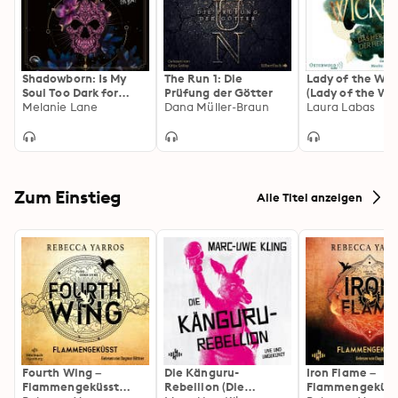
Shadowborn: Is My
The Run 1: Die
Lady of the Wic
Soul Too Dark for
Prüfung der Götter
(Lady of the Wi
You?
Melanie Lane
Dana Müller-Braun
1): Das Herz der
Laura Labas
Zum Einstieg
Alle Titel anzeigen
Fourth Wing –
Die Känguru-
Iron Flame –
Flammengeküsst
Rebellion (Die
Flammengeküss