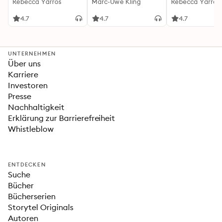
(Flammengeküsst-
Rebecca Yarros
Känguru-Werke 5)
Marc-Uwe Kling
(Flammengeküs
Rebecca Yarros
Reihe 1)
Reihe 2): Die
heißersehnte
4.7
4.7
4.7
Fortsetzung des
Fantasy-Erfolgs
»Fourth Wing«
UNTERNEHMEN
Über uns
Karriere
Investoren
Presse
Nachhaltigkeit
Erklärung zur Barrierefreiheit
Whistleblow
ENTDECKEN
Suche
Bücher
Bücherserien
Storytel Originals
Autoren