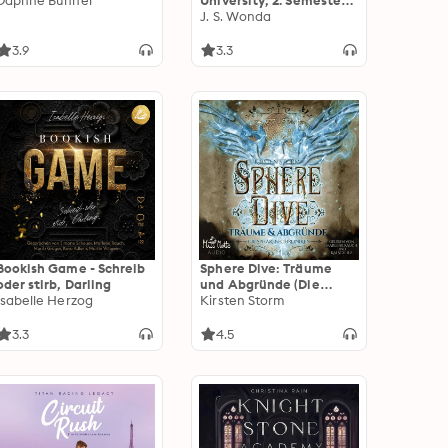
Daphne Bühner
University, 2. Semester,
Teil 2) – Das Hörspiel
J. S. Wonda
3.9
3.3
Bookish Game - Schreib
Sphere Dive: Träume
oder stirb, Darling
und Abgründe (Die
Isabelle Herzog
Sphären-Chroniken 3)
Kirsten Storm
3.3
4.5