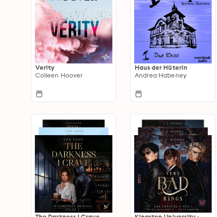
Verity
Haus der Hüterin
Colleen Hoover
Andrea Habeney
The Darkness I Crave
Kingston University -