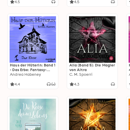
4.5
4.5
Haus der Hüterin: Band 1
Alia (Band 5): Die Magier
- Das Erbe: Fantasy-
von Altra
Serie
Andrea Habeney
C. M. Spoerri
4.4
4.3