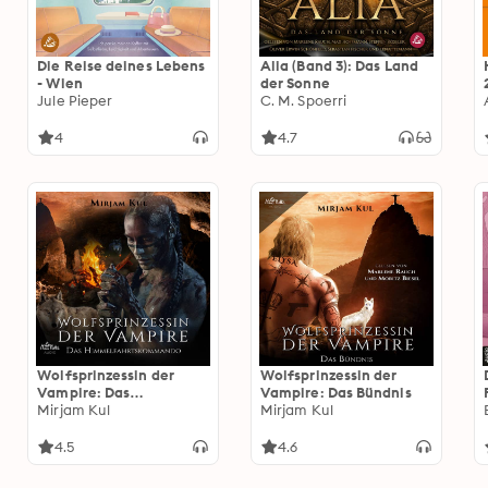
Die Reise deines Lebens
Alia (Band 3): Das Land
- Wien
der Sonne
Jule Pieper
C. M. Spoerri
4
4.7
Wolfsprinzessin der
Wolfsprinzessin der
Vampire: Das
Vampire: Das Bündnis
Himmelfahrtskommand
Mirjam Kul
Mirjam Kul
o
4.5
4.6