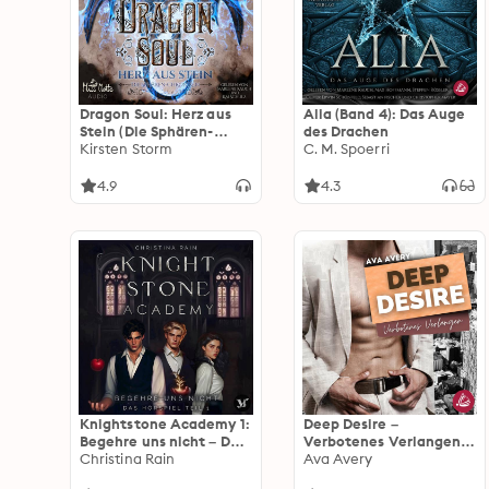
Dragon Soul: Herz aus
Alia (Band 4): Das Auge
Stein (Die Sphären-
des Drachen
Chroniken 4)
Kirsten Storm
C. M. Spoerri
4.9
4.3
Knightstone Academy 1:
Deep Desire –
Begehre uns nicht – Das
Verbotenes Verlangen:
Hörspiel Teil 1
Christina Rain
New York Millionär
Ava Avery
Liebesroman