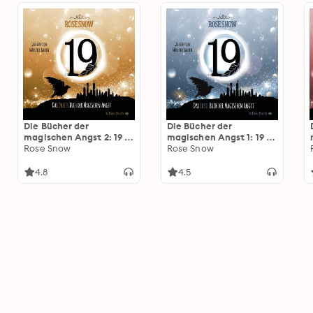
Die Bücher der
Die Bücher der
magischen Angst 2: 19 -
magischen Angst 1: 19 -
Das zweite Buch der
Rose Snow
Das erste Buch der
Rose Snow
magischen Angst
magischen Angst
4.8
4.5