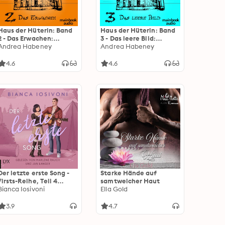
Haus der Hüterin: Band
Haus der Hüterin: Band
2 - Das Erwachen:
3 - Das leere Bild:
Fantasy-Serie
Andrea Habeney
Fantasy-Serie
Andrea Habeney
4.6
4.6
Der letzte erste Song -
Starke Hände auf
Firsts-Reihe, Teil 4
samtweicher Haut
(Ungekürzt)
Bianca Iosivoni
Ella Gold
3.9
4.7