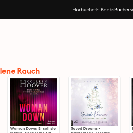
Hörbücher
E-Books
Büchers
lene Rauch
Woman Down: Er soll sie
Saved Dreams -