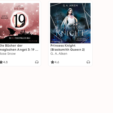
Die Bücher der
Princess Knight
magischen Angst 3: 19 -
(Blacksmith Queen 2)
Das dritte Buch der
Rose Snow
G. A. Aiken
magischen Angst
4.8
4.6