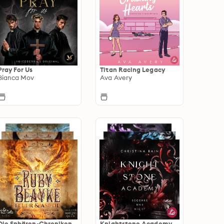
Pray For Us
Titan Racing Legacy
Bianca Mov
Ava Avery
Die Sphären-Chroniken
Knightstone Academy