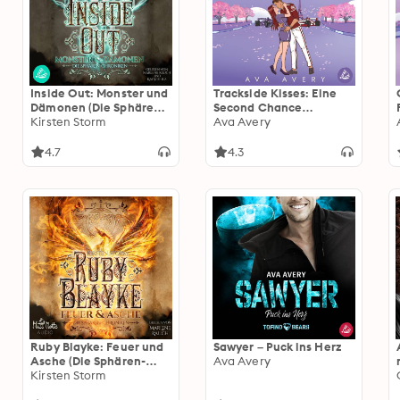
Inside Out: Monster und
Trackside Kisses: Eine
Dämonen (Die Sphären-
Second Chance
Chroniken 5)
Kirsten Storm
Romance
Ava Avery
4.7
4.3
Ruby Blayke: Feuer und
Sawyer – Puck ins Herz
Asche (Die Sphären-
Ava Avery
Chroniken 1)
Kirsten Storm