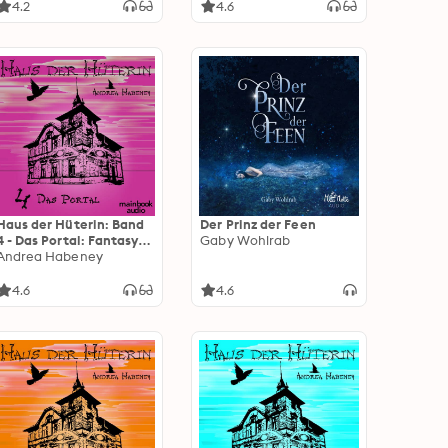
4.2
4.6
Haus der Hüterin: Band
Der Prinz der Feen
4 - Das Portal: Fantasy-
Gaby Wohlrab
Serie
Andrea Habeney
4.6
4.6