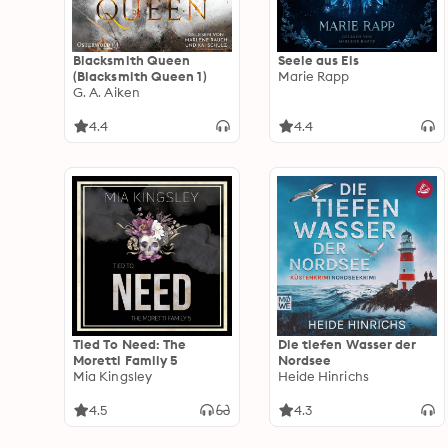
Blacksmith Queen
Seele aus Eis
(Blacksmith Queen 1)
Marie Rapp
G. A. Aiken
4.4
4.4
Tied To Need: The
Die tiefen Wasser der
Moretti Family 5
Nordsee
Mia Kingsley
Heide Hinrichs
4.5
4.3