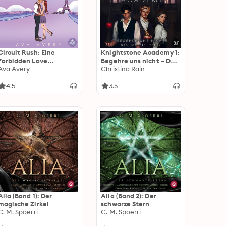
Circuit Rush: Eine
Knightstone Academy 1:
Forbidden Love
Begehre uns nicht – Das
Romance
Ava Avery
Hörspiel Teil 2
Christina Rain
4.5
3.5
Alia (Band 1): Der
Alia (Band 2): Der
magische Zirkel
schwarze Stern
C. M. Spoerri
C. M. Spoerri