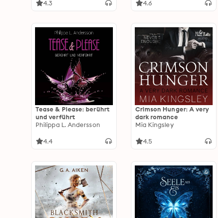
4.3
4.6
Tease & Please: berührt
Crimson Hunger: A very
und verführt
dark romance
Philippa L. Andersson
Mia Kingsley
4.4
4.5