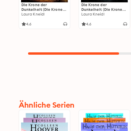
Die Krone der
Die Krone der
Dunkelheit (Die Krone
Dunkelheit (Die Krone
der Dunkelheit 2):
Laura Kneidl
der Dunkelheit 1)
Laura Kneidl
Magieflimmern
4.6
4.6
Ähnliche Serien