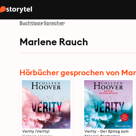
Buchtipps
Sprecher
Marlene Rauch
Hörbücher gesprochen von Mar
Verity (Verity)
Verity – Der Epilog zum