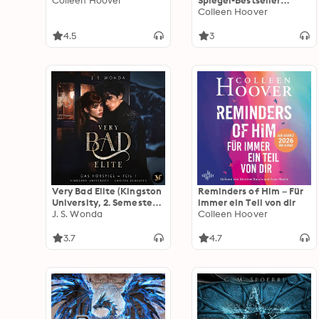
Colleen Hoover
Spiegel-Bestseller
(Verity): Bislang
Colleen Hoover
unveröffentlichtes
Zusatzkapitel!
4.5
3
Very Bad Elite (Kingston
Reminders of Him – Für
University, 2. Semester,
immer ein Teil von dir
Teil 1) – Das Hörspiel
J. S. Wonda
Colleen Hoover
3.7
4.7