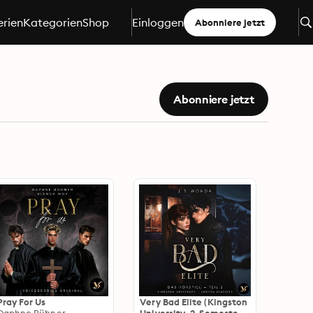
erien
Kategorien
Shop
Einloggen
Abonniere jetzt
Abonniere jetzt
Pray For Us
Very Bad Elite (Kingston