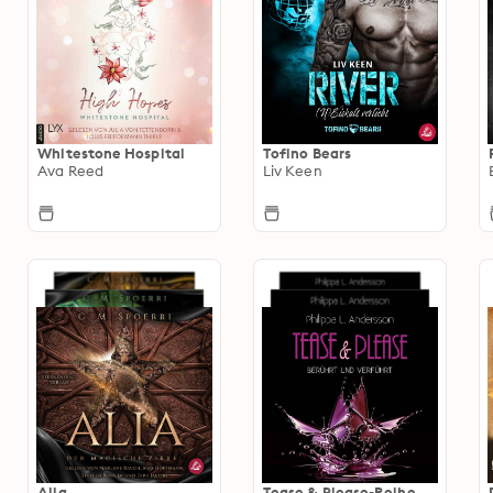
Whitestone Hospital
Tofino Bears
Ava Reed
Liv Keen
Alia
Tease & Please-Reihe