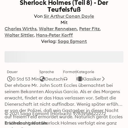
Sherlock Holmes (Teil 8) - Der
Teufelsfuß
Von
Sir Arthur Conan Doyle
Mit
Charles Wirths
Walter Renneisen
Peter Fitz
Walter Sittler
Hans-Peter Korff
Verlag:
Saga Egmont
Dauer
Sprache
Format
Kategorie
0 Std 53 Min
Deutsch
Klassiker
Der ehrbare Mr. John Scott Eccles übernachtet bei 
seinem Bekannten Aloysius Garcia. Als er des Morgens 
erwacht, findet er das Haus verlassen vor. Selbst die 
Dienerschaft ist nicht auffindbar. Wenig später erfährt 
er von der Polizei, daß sein Gastgeber in dieser Nacht 
© 2021 Saga Egmont (Hörbuch): 9783958622272
auf freiem Feld ermordet wurde. Natürlich gerät Eccles 
in Verdacht. Nur Sherlock Holmes verfolgt eine ganz 
Erscheinungsdatum