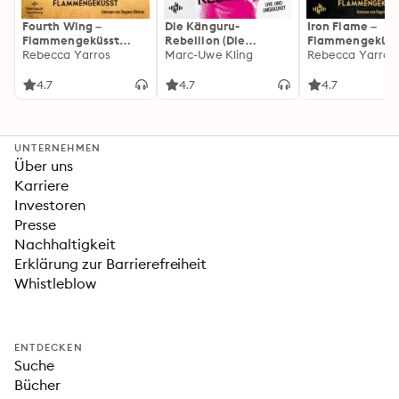
Fourth Wing –
Die Känguru-
Iron Flame –
Flammengeküsst
Rebellion (Die
Flammengeküss
(Flammengeküsst-
Rebecca Yarros
Känguru-Werke 5)
Marc-Uwe Kling
(Flammengeküs
Rebecca Yarros
Reihe 1)
Reihe 2): Die
heißersehnte
4.7
4.7
4.7
Fortsetzung des
Fantasy-Erfolgs
»Fourth Wing«
UNTERNEHMEN
Über uns
Karriere
Investoren
Presse
Nachhaltigkeit
Erklärung zur Barrierefreiheit
Whistleblow
ENTDECKEN
Suche
Bücher