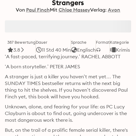
Strangers
Von
Paul Finch
Mit
Chloe Massey
Verlag:
Avon
387 Bewertung
Dauer
Sprache
Format
Kategorie
3.8
11 Std 40 Min
Englisch
Krimis
‘A fast-paced, terrifying journey.’ RACHEL ABBOTT
‘A born storyteller.’ PETER JAMES
A stranger is just a killer you haven’t met yet… The 
SUNDAY TIMES bestseller returns with the next big 
thing to hit the shelves. If you haven’t discovered Paul 
Finch yet, this book will have you hooked.
Unknown, alone, and fearing for your life: as PC Lucy 
Clayburn is about to find out, going undercover is the 
most dangerous work there is.
But, on the trail of a prolific female serial killer, there's 