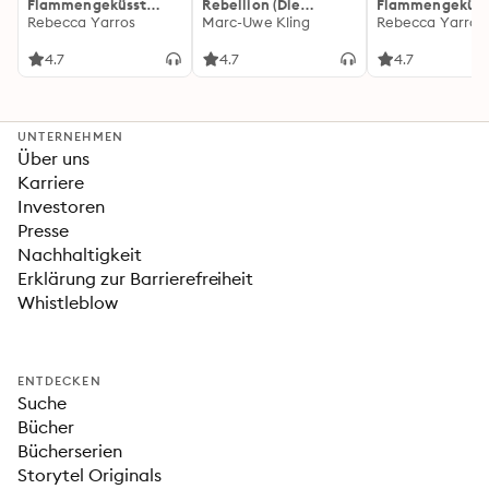
Flammengeküsst
Rebellion (Die
Flammengeküss
(Flammengeküsst-
Rebecca Yarros
Känguru-Werke 5)
Marc-Uwe Kling
(Flammengeküs
Rebecca Yarros
Reihe 1)
Reihe 2): Die
heißersehnte
4.7
4.7
4.7
Fortsetzung des
Fantasy-Erfolgs
»Fourth Wing«
UNTERNEHMEN
Über uns
Karriere
Investoren
Presse
Nachhaltigkeit
Erklärung zur Barrierefreiheit
Whistleblow
ENTDECKEN
Suche
Bücher
Bücherserien
Storytel Originals