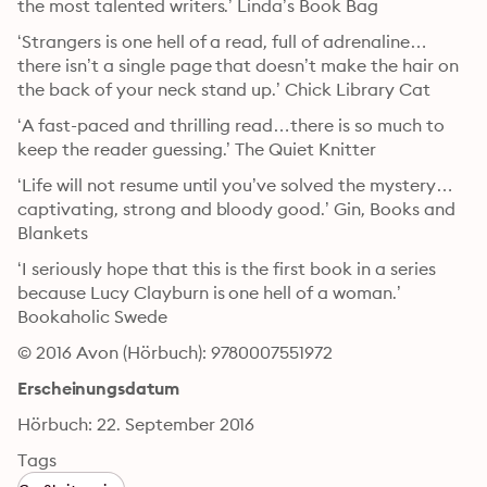
the most talented writers.’ Linda’s Book Bag
‘Strangers is one hell of a read, full of adrenaline…
there isn’t a single page that doesn’t make the hair on 
the back of your neck stand up.’ Chick Library Cat
‘A fast-paced and thrilling read…there is so much to 
keep the reader guessing.’ The Quiet Knitter
‘Life will not resume until you’ve solved the mystery…
captivating, strong and bloody good.’ Gin, Books and 
Blankets
‘I seriously hope that this is the first book in a series 
because Lucy Clayburn is one hell of a woman.’ 
Bookaholic Swede
© 2016 Avon (Hörbuch): 9780007551972
Erscheinungsdatum
Hörbuch: 22. September 2016
Tags