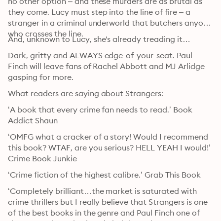
no other option – and these murders are as brutal as 
they come. Lucy must step into the line of fire – a 
stranger in a criminal underworld that butchers anyone 
who crosses the line.
And, unknown to Lucy, she's already treading it…
Dark, gritty and ALWAYS edge-of-your-seat. Paul 
Finch will leave fans of Rachel Abbott and MJ Arlidge 
gasping for more.
What readers are saying about Strangers:
‘A book that every crime fan needs to read.’ Book 
Addict Shaun
‘OMFG what a cracker of a story! Would I recommend 
this book? WTAF, are you serious? HELL YEAH I would!’ 
Crime Book Junkie
‘Crime fiction of the highest calibre.’ Grab This Book
‘Completely brilliant…the market is saturated with 
crime thrillers but I really believe that Strangers is one 
of the best books in the genre and Paul Finch one of 