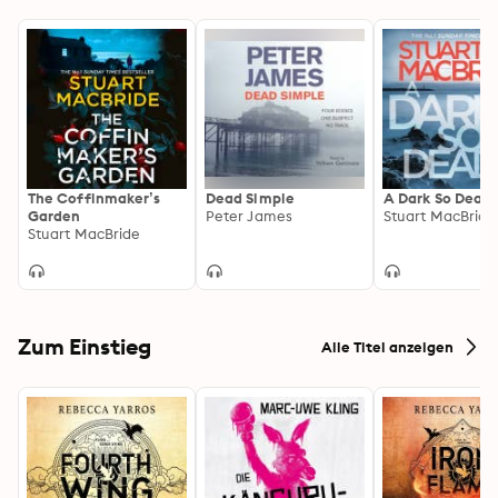
The Coffinmaker’s
Dead Simple
A Dark So Deadl
Garden
Peter James
Stuart MacBride
Stuart MacBride
Zum Einstieg
Alle Titel anzeigen