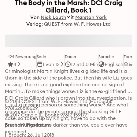
The Body in the Marsh: DCI Craig
Gillard, Book 1
Von
Nick Louth
Mit
Marston York
Verlag:
QUEST from W. F. Howes Ltd
424 Bewertung
Serie
Dauer
Sprache
Forma
4
1 von 12
12 Std 0 Min
Englisch
Criminologist Martin Knight lives a gilded life and is a 
thorn in the side of the police. But then his wife Liz goes 
missing. There is no good explanation and no sign of 
Martin…To make things worse, Liz is the ex-girlfriend of 
DCI Craig Gillard who is drawn into the investigation. Is 
© 2018 QUEST from W. F. Howes Ltd (Hörbuch): 
it just a missing person or something worse? And what 
9781528818629
relevance do the events around the shocking Girl F 
© 2017 Canelo (E-Book): 9781911591771
case, so taken up by Knight, have to do with the 
present? The truth is darker than you could ever have 
Erscheinungsdatum
imagined.
Hörbuch: 26. Juli 2018