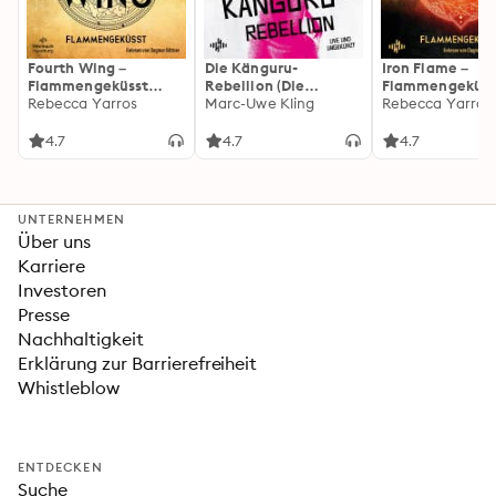
Fourth Wing –
Die Känguru-
Iron Flame –
Flammengeküsst
Rebellion (Die
Flammengeküss
(Flammengeküsst-
Rebecca Yarros
Känguru-Werke 5)
Marc-Uwe Kling
(Flammengeküs
Rebecca Yarros
Reihe 1)
Reihe 2): Die
heißersehnte
4.7
4.7
4.7
Fortsetzung des
Fantasy-Erfolgs
»Fourth Wing«
UNTERNEHMEN
Über uns
Karriere
Investoren
Presse
Nachhaltigkeit
Erklärung zur Barrierefreiheit
Whistleblow
ENTDECKEN
Suche