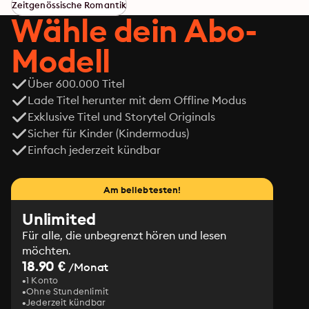
Herausforderungen stellt. Lacey Stevens ist eine 
Zeitgenössische Romantik
davon. Ihr gelingt es, Grants verlorengeglaubten 
Wähle dein Abo-
Beschützerinstinkt erneut zu entfachen.

Doch kann er, in Gegenwart dieser außergewöhnlichen 
Modell
Frau, einen kühlen Kopf bewahren und sich auf seine 
Aufgabe konzentrieren?
Über 600.000 Titel
Lade Titel herunter mit dem Offline Modus
Exklusive Titel und Storytel Originals
Sicher für Kinder (Kindermodus)
Einfach jederzeit kündbar
Am beliebtesten!
Unlimited
Für alle, die unbegrenzt hören und lesen
möchten.
18.90 €
/Monat
1 Konto
Ohne Stundenlimit
Jederzeit kündbar