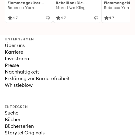
Flammengeküsst
Rebellion (Die
Flammengeküss
(Flammengeküsst-
Rebecca Yarros
Känguru-Werke 5)
Marc-Uwe Kling
(Flammengeküs
Rebecca Yarros
Reihe 1)
Reihe 2): Die
heißersehnte
4.7
4.7
4.7
Fortsetzung des
Fantasy-Erfolgs
»Fourth Wing«
UNTERNEHMEN
Über uns
Karriere
Investoren
Presse
Nachhaltigkeit
Erklärung zur Barrierefreiheit
Whistleblow
ENTDECKEN
Suche
Bücher
Bücherserien
Storytel Originals