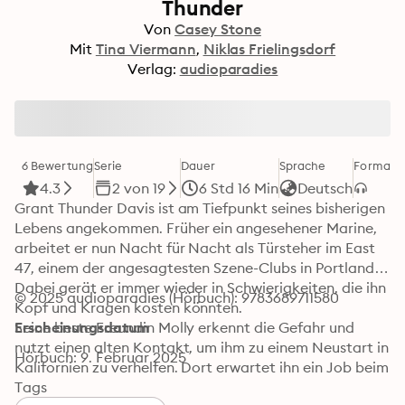
Thunder
Von
Casey Stone
Mit
Tina Viermann
Niklas Frielingsdorf
Verlag:
audioparadies
6 Bewertung
Serie
Dauer
Sprache
Format
K
4.3
2 von 19
6 Std 16 Min
Deutsch
Grant Thunder Davis ist am Tiefpunkt seines bisherigen 
Lebens angekommen. Früher ein angesehener Marine, 
arbeitet er nun Nacht für Nacht als Türsteher im East 
47, einem der angesagtesten Szene-Clubs in Portland. 
Dabei gerät er immer wieder in Schwierigkeiten, die ihn 
© 2025 audioparadies (Hörbuch): 9783689711580
Kopf und Kragen kosten könnten.

Seine beste Freundin Molly erkennt die Gefahr und 
Erscheinungsdatum
nutzt einen alten Kontakt, um ihm zu einem Neustart in 
Hörbuch: 9. Februar 2025
Kalifornien zu verhelfen. Dort erwartet ihn ein Job beim 
S.T.A.R.S.-Team, der ihn endlich wieder vor neue 
Tags