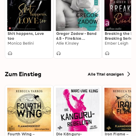
Shit happens, Love
Gregor Zadow - Band
Breaking the Rul
too
6.5 - Fire&Ice
Breaking Serie, 
Monica Bellini
(ungekürzt)
Allie Kinsley
(Ungekürzt)
Ember Leigh
Zum Einstieg
Alle Titel anzeigen
Fourth Wing –
Die Känguru-
Iron Flame –