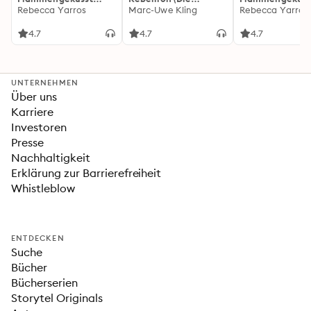
(Flammengeküsst-
Rebecca Yarros
Känguru-Werke 5)
Marc-Uwe Kling
(Flammengeküs
Rebecca Yarros
Reihe 1)
Reihe 2): Die
heißersehnte
4.7
4.7
4.7
Fortsetzung des
Fantasy-Erfolgs
»Fourth Wing«
UNTERNEHMEN
Über uns
Karriere
Investoren
Presse
Nachhaltigkeit
Erklärung zur Barrierefreiheit
Whistleblow
ENTDECKEN
Suche
Bücher
Bücherserien
Storytel Originals