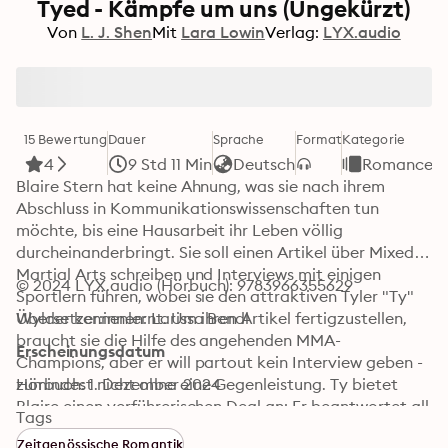
Tyed - Kämpfe um uns (Ungekürzt)
Von
L. J. Shen
Mit
Lara Lowin
Verlag:
LYX.audio
15 Bewertung
Dauer
Sprache
Format
Kategorie
4
9 Std 11 Min
Deutsch
Romance
Blaire Stern hat keine Ahnung, was sie nach ihrem 
Abschluss in Kommunikationswissenschaften tun 
möchte, bis eine Hausarbeit ihr Leben völlig 
durcheinanderbringt. Sie soll einen Artikel über Mixed 
Martial Arts schreiben und Interviews mit einigen 
© 2024 LYX.audio (Hörbuch): 9783966355629
Sportlern führen, wobei sie den attraktiven Tyler "Ty" 
Wylder kennenlernt. Um ihren Artikel fertigzustellen, 
Übersetzer:innen: Larissa Bendl
braucht sie die Hilfe des angehenden MMA- 
Erscheinungsdatum
Champions, aber er will partout kein Interview geben - 
zumindest nicht ohne eine Gegenleistung. Ty bietet 
Hörbuch: 1. Dezember 2024
Blaire einen verführerischen Deal an: Er beantwortet all 
Tags
ihre Fragen, wenn sie einem Date zustimmt. Die beiden 
Zeitgenössische Romantik