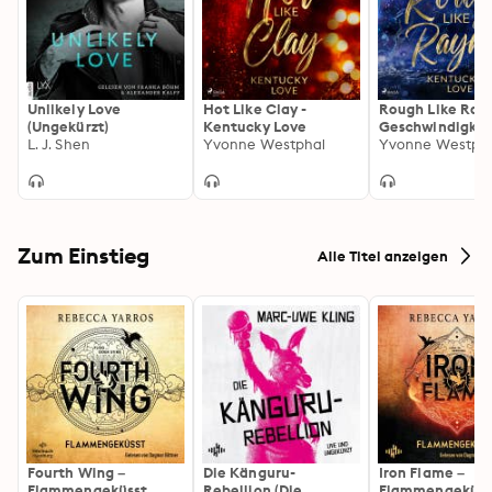
Unlikely Love
Hot Like Clay -
Rough Like Ray
(Ungekürzt)
Kentucky Love
Geschwindigkei
L. J. Shen
Yvonne Westphal
ch und ein
Yvonne Westph
unmoralisches
Angebot: eine s
Fake-Ehe-Roma
Band 3 der Kent
Zum Einstieg
Alle Titel anzeigen
Fourth Wing –
Die Känguru-
Iron Flame –
Flammengeküsst
Rebellion (Die
Flammengeküss