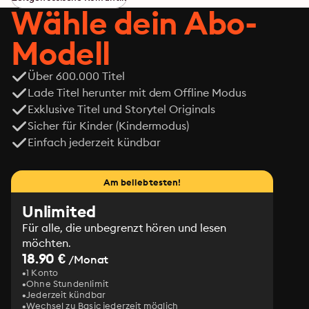
kommen sich immer näher, doch Ty hat ein Geheimnis, 
Wähle dein Abo-
das alles verändern könnte.
Modell
Über 600.000 Titel
Lade Titel herunter mit dem Offline Modus
Exklusive Titel und Storytel Originals
Sicher für Kinder (Kindermodus)
Einfach jederzeit kündbar
Am beliebtesten!
Unlimited
Für alle, die unbegrenzt hören und lesen
möchten.
18.90 €
/Monat
1 Konto
Ohne Stundenlimit
Jederzeit kündbar
Wechsel zu Basic jederzeit möglich