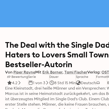
The Deal with the Single Dad 
Haters to Lovers Small Tow
Bestseller-Autorin
Von
Piper Rayne
Mit
Erik Borner
Tami Fischer
Verlag:
OST
69 Bewertung
Serie
Dauer
Sprache
Format
4.2
1 von 3
8 Std 15 Min
Deutsch
Eine Kleinstadt, drei heiße Männer und ein Versprechen: 
Marcus ist in seine Heimatstadt zurückgekehrt, um das B
ist überzeugtes Mitglied im Single Dad's Club. Einem Club 
erster Stelle stehen. Männer, die keine Frauen brauchen, um