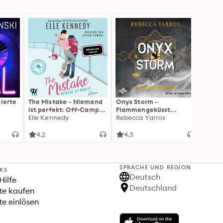
sierte
The Mistake – Niemand
Onyx Storm –
Knoch
ist perfekt: Off-Campus
Flammengeküsst
Hunte
2 | Roman
Elle Kennedy
(Flammengeküsst-Reihe
Rebecca Yarros
(Unge
Simon
3): Die heißersehnte
Fortsetzung von »Fourth
4.2
4.3
4.1
Wing« und »Iron Flame«
SPRACHE UND REGION
NKS
Deutsch
Hilfe
Deutschland
te kaufen
e einlösen