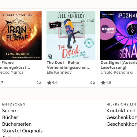
n Flame –
The Deal – Reine
Das Signal (Autori
ammengeküsst
Verhandlungssache:
Lesefassung)
ammengeküsst-Reihe
ecca Yarros
Off-Campus 1 | Roman |
Elle Kennedy
Ursula Poznanski
 Die heißersehnte
BookTok-Liebling |
tsetzung des
Prickelnde College-
.7
4.4
4.8
tasy-Erfolgs »Fourth
Romance für New
ng«
Adults
ENTDECKEN
HILFREICHE LI
Suche
Kontakt und 
Bücher
Geschenkkar
Bücherserien
Geschenkkart
Storytel Originals