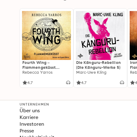
Fourth Wing –
Die Känguru-Rebellion
Iro
Flammengeküsst
(Die Känguru-Werke 5)
Fl
(Flammengeküsst-Reihe
Rebecca Yarros
Marc-Uwe Kling
(Fl
Reb
1)
2):
For
4.7
4.7
4
Fan
Wi
UNTERNEHMEN
Über uns
Karriere
Investoren
Presse