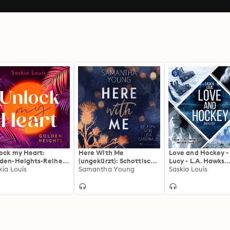
ock my Heart:
Here With Me
Love and Hockey -
den-Heights-Reihe,
(ungekürzt): Schottische
Lucy - L.A. Hawks
d 1 (humorvolle New-
kia Louis
Highlands und große
Samantha Young
Eishockey, Band 1
Saskia Louis
lt-Romance für alle
Gefühle | Die neue
(Ungekürzt)
s von Stella Tack)
Reihe der SPIEGEL-
Bestsellerautorin