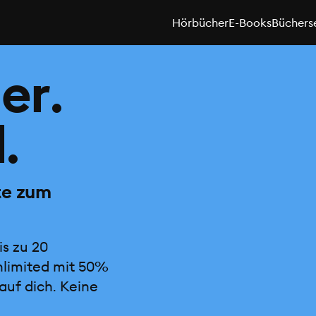
Hörbücher
E-Books
Büchers
er.
.
te zum
is zu 20
nlimited mit 50%
auf dich. Keine