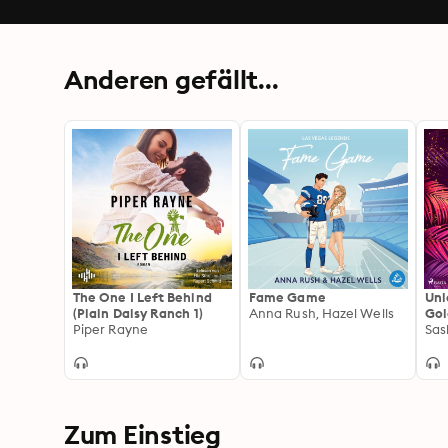
Anderen gefällt...
The One I Left Behind
Fame Game
Unl
(Plain Daisy Ranch 1)
Anna Rush, Hazel Wells
Gol
Piper Rayne
Ban
Sas
Adu
Fan
Zum Einstieg