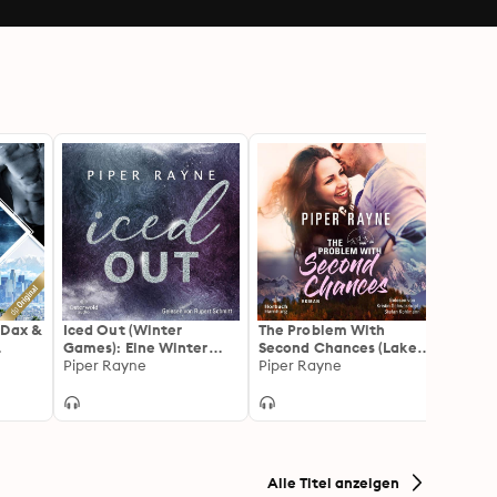
 Dax &
Iced Out (Winter
The Problem With
Doctor
Games): Eine Winter
Second Chances (Lake
Doctor
Games Novella | Sneak
Piper Rayne
Starlight 1): Der Auftakt
Piper Rayne
(Unge
Louis
Peak zur prickelnden
der Small-Town-
Winter Romance Serie
Romance-Serie
der USA Today
Bestseller-Autorin
Alle Titel anzeigen