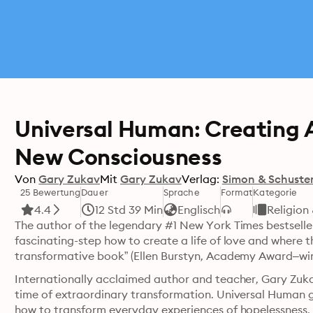
Universal Human: Creating 
New Consciousness
Von
Gary Zukav
Mit
Gary Zukav
Verlag:
Simon & Schuste
25 Bewertung
Dauer
Sprache
Format
Kategorie
4.4
12 Std 39 Min
Englisch
Religion 
The author of the legendary #1 New York Times bestseller
fascinating-step how to create a life of love and where th
Internationally acclaimed author and teacher, Gary Zukav
time of extraordinary transformation. Universal Human giv
how to transform everyday experiences of hopelessness, e