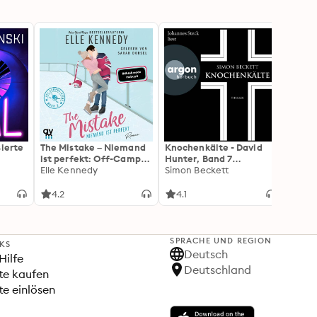
sierte
The Mistake – Niemand
Knochenkälte - David
Onyx 
ist perfekt: Off-Campus
Hunter, Band 7
Flamm
2 | Roman
Elle Kennedy
(Ungekürzte Lesung)
Simon Beckett
(Flam
Rebec
3): Di
Forts
4.2
4.1
4.3
Wing«
SPRACHE UND REGION
NKS
Deutsch
Hilfe
Deutschland
te kaufen
e einlösen