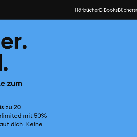
Hörbücher
E-Books
Büchers
er.
.
te zum
is zu 20
nlimited mit 50%
auf dich. Keine