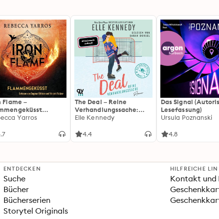
n Flame –
The Deal – Reine
Das Signal (Autori
ammengeküsst
Verhandlungssache:
Lesefassung)
ammengeküsst-Reihe
ecca Yarros
Off-Campus 1 | Roman |
Elle Kennedy
Ursula Poznanski
 Die heißersehnte
BookTok-Liebling |
tsetzung des
Prickelnde College-
.7
4.4
4.8
tasy-Erfolgs »Fourth
Romance für New
ng«
Adults
ENTDECKEN
HILFREICHE LI
Suche
Kontakt und 
Bücher
Geschenkkar
Bücherserien
Geschenkkart
Storytel Originals