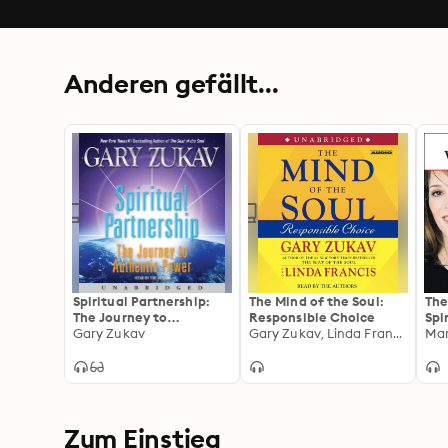
Anderen gefällt...
Spiritual Partnership:
The Mind of the Soul:
The
The Journey to
Responsible Choice
Spi
Authentic Power
Gary Zukav
Gary Zukav, Linda Francis
Rad
Mar
Zum Einstieg