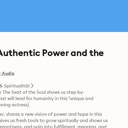
Authentic Power and the
r Audio
& Spiritualität
 The Seat of the Soul shows us step-by-
at will lead for humanity in this “unique and 
transformative book” (Ellen Burstyn, Academy Award–winning actress). 
, shares a new vision of power and hope in this 
es us fresh tools to grow spiritually and shows us 
mptiness, and pain into fulfillment, meaning, and 