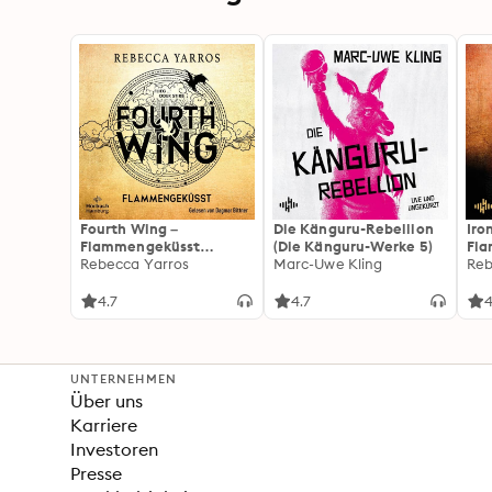
Fourth Wing –
Die Känguru-Rebellion
Iro
Flammengeküsst
(Die Känguru-Werke 5)
Fl
(Flammengeküsst-Reihe
Rebecca Yarros
Marc-Uwe Kling
(Fl
Reb
1)
2):
For
4.7
4.7
4
Fan
Wi
UNTERNEHMEN
Über uns
Karriere
Investoren
Presse