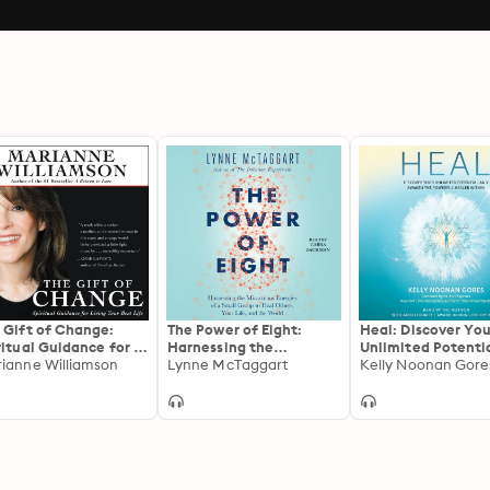
 Gift of Change:
The Power of Eight:
Heal: Discover You
ritual Guidance for a
Harnessing the
Unlimited Potenti
ically New Life
ianne Williamson
Miraculous Energies of a
Lynne McTaggart
Awaken the Power
Kelly Noonan Gore
Small Group to Heal
Healer Within
Others, Your Life, and
the World