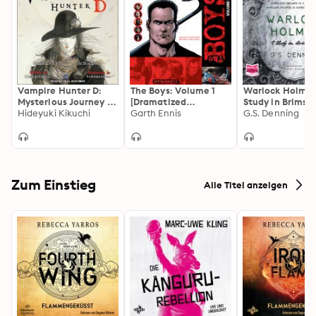
Vampire Hunter D:
The Boys: Volume 1
Warlock Holmes
Mysterious Journey to
[Dramatized
Study in Brimst
the North Sea: Part
Hideyuki Kikuchi
Adaptation]
Garth Ennis
Study in Brimst
G.S. Denning
One
Zum Einstieg
Alle Titel anzeigen