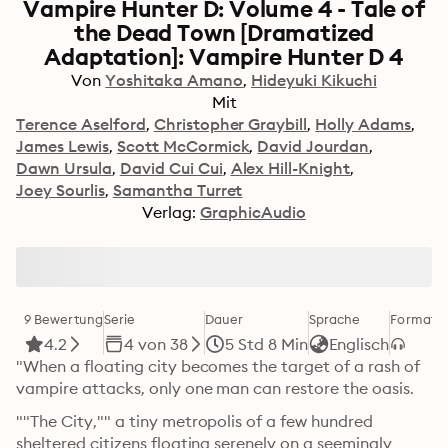
Vampire Hunter D: Volume 4 - Tale of
the Dead Town [Dramatized
Adaptation]: Vampire Hunter D 4
Von
Yoshitaka Amano
Hideyuki Kikuchi
Mit
Terence Aselford
Christopher Graybill
Holly Adams
James Lewis
Scott McCormick
David Jourdan
Dawn Ursula
David Cui Cui
Alex Hill-Knight
Joey Sourlis
Samantha Turret
Verlag:
GraphicAudio
9 Bewertung
Serie
Dauer
Sprache
Format
K
4.2
4 von 38
5 Std 8 Min
Englisch
"When a floating city becomes the target of a rash of 
vampire attacks, only one man can restore the oasis.
""The City,"" a tiny metropolis of a few hundred 
sheltered citizens floating serenely on a seemingly 