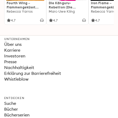
Fourth Wing –
Die Känguru-
Iron Flame –
Flammengeküsst
Rebellion (Die
Flammengeküss
(Flammengeküsst-
Rebecca Yarros
Känguru-Werke 5)
Marc-Uwe Kling
(Flammengeküs
Rebecca Yarros
Reihe 1)
Reihe 2): Die
heißersehnte
4.7
4.7
4.7
Fortsetzung des
Fantasy-Erfolgs
»Fourth Wing«
UNTERNEHMEN
Über uns
Karriere
Investoren
Presse
Nachhaltigkeit
Erklärung zur Barrierefreiheit
Whistleblow
ENTDECKEN
Suche
Bücher
Bücherserien