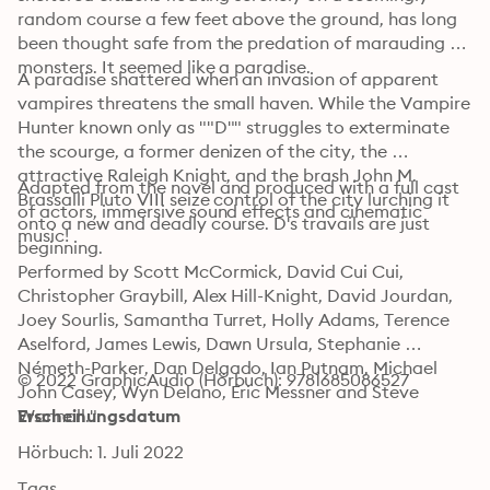
random course a few feet above the ground, has long 
been thought safe from the predation of marauding 
monsters. It seemed like a paradise.
A paradise shattered when an invasion of apparent 
vampires threatens the small haven. While the Vampire 
Hunter known only as ""D"" struggles to exterminate 
the scourge, a former denizen of the city, the 
attractive Raleigh Knight, and the brash John M. 
Adapted from the novel and produced with a full cast 
Brassalli Pluto VIII seize control of the city lurching it 
of actors, immersive sound effects and cinematic 
onto a new and deadly course. D's travails are just 
music!
beginning.
Performed by Scott McCormick, David Cui Cui, 
Christopher Graybill, Alex Hill-Knight, David Jourdan, 
Joey Sourlis, Samantha Turret, Holly Adams, Terence 
Aselford, James Lewis, Dawn Ursula, Stephanie 
Németh-Parker, Dan Delgado, Ian Putnam, Michael 
© 2022 GraphicAudio (Hörbuch): 9781685086527
John Casey, Wyn Delano, Eric Messner and Steve 
Wannall."
Erscheinungsdatum
Hörbuch: 1. Juli 2022
Tags