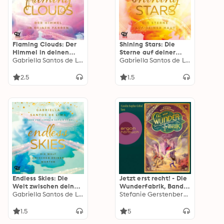
Flaming Clouds: Der
Shining Stars: Die
Himmel in deinen
Sterne auf deiner
Farben (Above the
Gabriella Santos de Lima
Haut (Above the
Gabriella Santos de Lima
Clouds 1)
Clouds 3)
2.5
1.5
Endless Skies: Die
Jetzt erst recht! - Die
Welt zwischen deinen
Wunderfabrik, Band 3
Worten (Above the
Gabriella Santos de Lima
(Ungekürzt)
Stefanie Gerstenberger
Clouds 2)
1.5
5