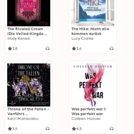
The Rivaled Crown
The Hike: Nicht alle
(Die Veiled-Kingdom-
kommen zurück
Serie 3): Emotionale
Holly Renee
Lucy Clarke
Enemies to Lovers
Romantasy voller
3.8
3.6
Verrat und Intrigen
mit einer verbotenen
Liebe
Throne of the Fallen –
Was perfekt war 1:
Verführt
Was perfekt war
(Höllenfürsten-Reihe
Kerri Maniscalco
Colleen Hoover
1): Prickelnde New
Adult Fantasy aus der
3.9
4.5
Welt von »Kingdom