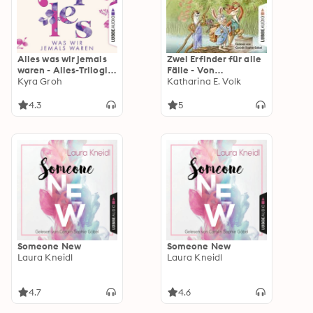
Alles was wir jemals
Zwei Erfinder für alle
waren - Alles-Trilogie,
Fälle - Von
Teil 3
Kyra Groh
Törtchenkanonen und
Katharina E. Volk
Gespensterfallen
(Ungekürzt)
4.3
5
Someone New
Someone New
Laura Kneidl
Laura Kneidl
4.7
4.6