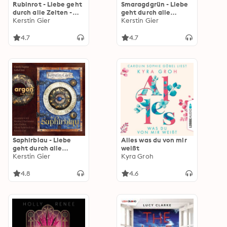
Rubinrot - Liebe geht
Smaragdgrün - Liebe
durch alle Zeiten -
geht durch alle
Liebe geht durch alle
Kerstin Gier
Zeiten - Liebe geht
Kerstin Gier
Zeiten. Die Edelstein-
durch alle Zeiten. Die
Trilogie, Band 1
Edelstein-Trilogie,
4.7
4.7
(Ungekürzte Lesung)
Band 3 (Ungekürzte
Lesung)
Saphirblau - Liebe
Alles was du von mir
geht durch alle
weißt
Zeiten - Liebe geht
Kerstin Gier
Kyra Groh
durch alle Zeiten. Die
Edelstein-Trilogie,
4.8
4.6
Band 2 (Ungekürzte
Lesung)