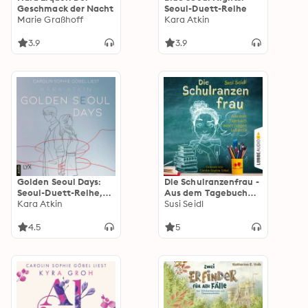
Geschmack der Nacht
Seoul-Duett-Reihe
Marie Graßhoff
Kara Atkin
3.9
3.9
Golden Seoul Days:
Die Schulranzenfrau -
Seoul-Duett-Reihe,
Aus dem Tagebuch
Teil 2
Kara Atkin
einer jungen Lehrerin
Susi Seidl
4.5
5