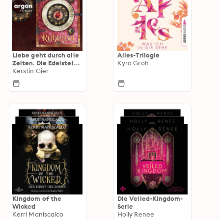
Liebe geht durch alle
Alles-Trilogie
Zeiten. Die Edelstein-
Kyra Groh
Trilogie
Kerstin Gier
Kingdom of the
Die Veiled-Kingdom-
Wicked
Serie
Kerri Maniscalco
Holly Renee