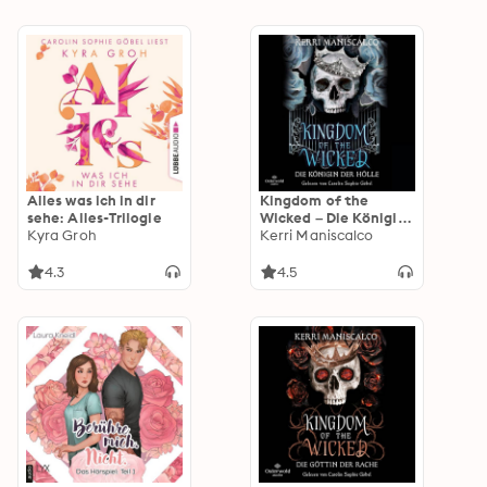
of the Wicked«
Alles was ich in dir
Kingdom of the
sehe: Alles-Trilogie
Wicked – Die Königin
Kyra Groh
der Hölle (Kingdom of
Kerri Maniscalco
the Wicked 2)
4.3
4.5