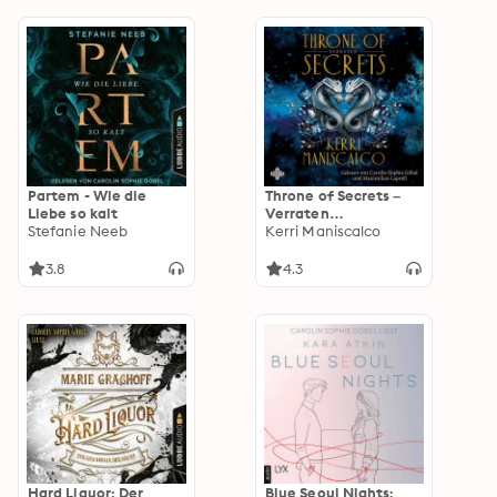
Partem - Wie die
Throne of Secrets –
Liebe so kalt
Verraten
Stefanie Neeb
(Höllenfürsten-Reihe
Kerri Maniscalco
2): Prickelnde New
Adult-Fantasy aus der
3.8
4.3
Welt von »Kingdom
of the Wicked«
Hard Liquor: Der
Blue Seoul Nights: