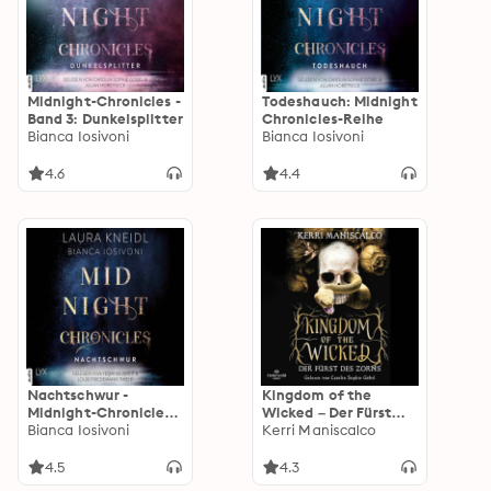
Midnight-Chronicles -
Todeshauch: Midnight
Band 3: Dunkelsplitter
Chronicles-Reihe
Bianca Iosivoni
Bianca Iosivoni
4.6
4.4
Nachtschwur -
Kingdom of the
Midnight-Chronicles-
Wicked – Der Fürst
Reihe, Teil 6
Bianca Iosivoni
des Zorns (Kingdom
Kerri Maniscalco
(Ungekürzt)
of the Wicked 1)
4.5
4.3