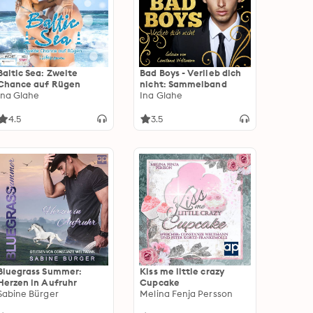
Baltic Sea: Zweite
Bad Boys - Verlieb dich
Chance auf Rügen
nicht: Sammelband
Ina Glahe
Ina Glahe
4.5
3.5
Bluegrass Summer:
Kiss me little crazy
Herzen in Aufruhr
Cupcake
Sabine Bürger
Melina Fenja Persson