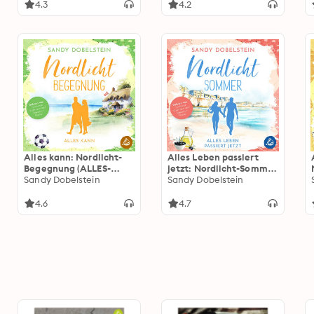
4.3
4.2
Alles kann: Nordlicht-
Alles Leben passiert
Begegnung (ALLES-
jetzt: Nordlicht-Sommer
Reihe 1)
Sandy Dobelstein
(ALLES-Reihe 2)
Sandy Dobelstein
4.6
4.7