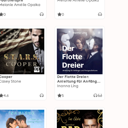
Paartherapie
Melanie Amélie Opalka
Melanie Amélie Opalka
0
0
Cooper
Der Flotte Dreier:
Casey Stone
Anleitung für Anfänger
und Fortgeschrittene
Inanna Ling
4.6
5