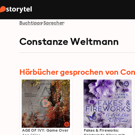
Buchtipps
Sprecher
Constanze Weltmann
Hörbücher gesprochen von Co
AGE OF IVY: Game Over
Fakes & Fireworks: