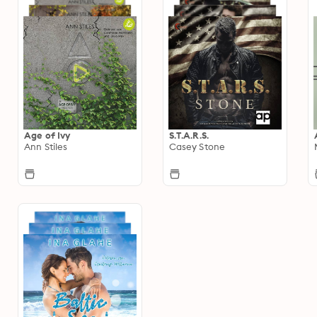
Age of Ivy
S.T.A.R.S.
Ann Stiles
Casey Stone