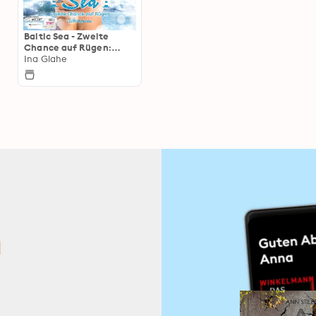
Baltic Sea - Zweite
Chance auf Rügen:
Sinnlicher Ostsee-
Ina Glahe
Liebesroman
n