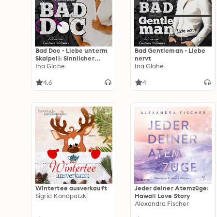
Bad Doc - Liebe unterm
Bad Gentleman - Liebe
Skalpell: Sinnlicher
nervt
Liebesroman
Ina Glahe
Ina Glahe
4.6
4
Wintertee ausverkauft
Jeder deiner Atemzüge:
Sigrid Konopatzki
Hawaii Love Story
Alexandra Fischer