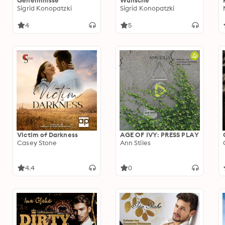
Geheimnisse
Wünsche
Sigrid Konopatzki
Sigrid Konopatzki
4
5
Victim of Darkness
AGE OF IVY: PRESS PLAY
Casey Stone
Ann Stiles
4.4
0