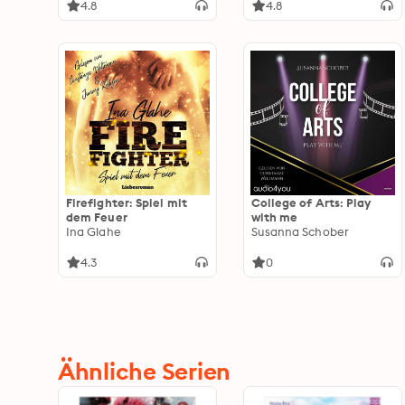
4.8
4.8
Firefighter: Spiel mit
College of Arts: Play
dem Feuer
with me
Ina Glahe
Susanna Schober
4.3
0
Ähnliche Serien