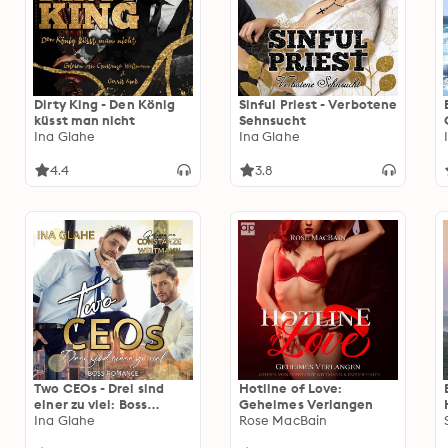
Dirty King - Den König
Sinful Priest - Verbotene
küsst man nicht
Sehnsucht
Ina Glahe
Ina Glahe
4.4
3.8
Two CEOs - Drei sind
Hotline of Love:
einer zu viel: Boss
Geheimes Verlangen
Romance
Ina Glahe
Rose MacBain