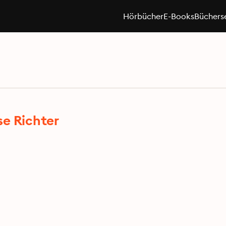
Hörbücher
E-Books
Büchers
se Richter