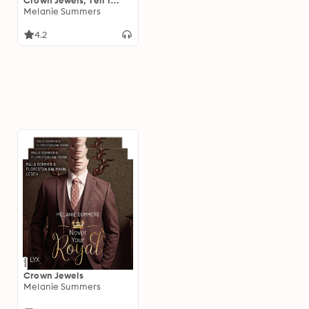
Crown Jewels, Teil 1
(Ungekürzt)
Melanie Summers
4.2
Crown Jewels
Melanie Summers