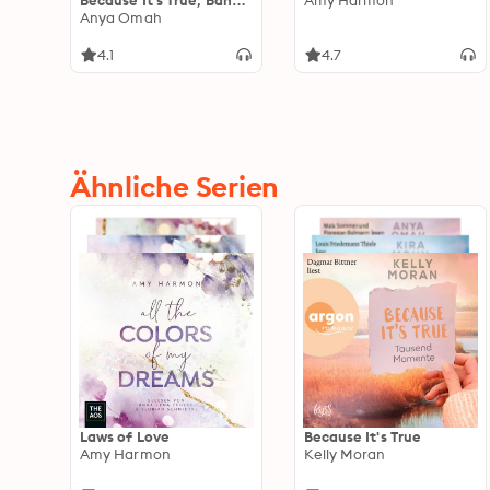
Because It's True, Band 3
Amy Harmon
(Ungekürzte Lesung)
Anya Omah
4.1
4.7
Ähnliche Serien
Laws of Love
Because It's True
Amy Harmon
Kelly Moran