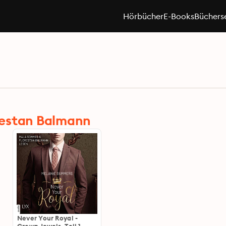
Hörbücher
E-Books
Büchers
restan Balmann
Never Your Royal -