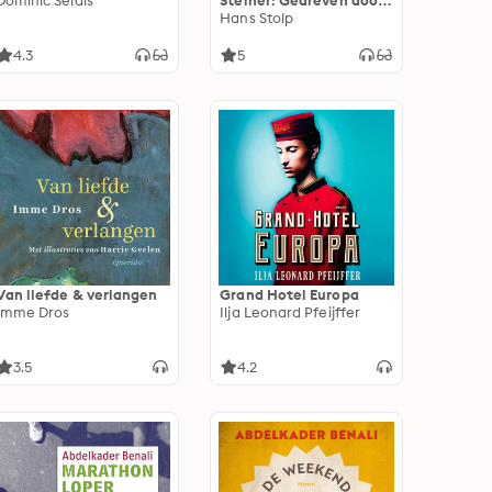
Dominic Seldis
Steiner: Gedreven door
liefde
Hans Stolp
4.3
5
Van liefde & verlangen
Grand Hotel Europa
Imme Dros
Ilja Leonard Pfeijffer
3.5
4.2