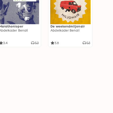
Marathonloper
De weekendmiljonair
Abdelkader Benali
Abdelkader Benali
3.4
3.8