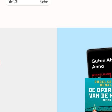
4.3
n