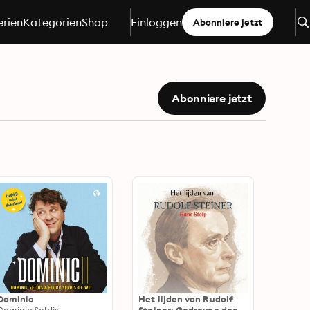
erien
Kategorien
Shop
Einloggen
Abonniere jetzt
Abonniere jetzt
Dominic
Het lijden van Rudolf