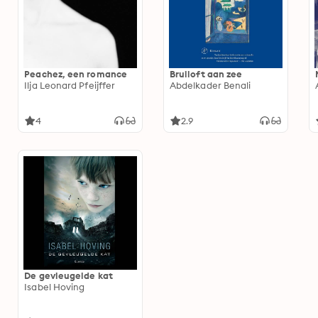
Peachez, een romance
Bruiloft aan zee
Ilja Leonard Pfeijffer
Abdelkader Benali
4
2.9
De gevleugelde kat
Isabel Hoving