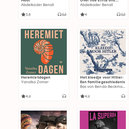
Moor
Over hoe stilte ons
Abdelkader Benali
overeind houdt
Abdelkader Benali
3.8
4
Heremietdagen
Het kleedje voor Hitler:
Yanaika Zomer
Een familiegeschiedenis
Bas von Benda-Beckmann
4.6
4.6