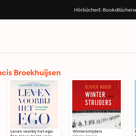
Hörbücher
E-Books
Büchers
cis Broekhuijsen
Leven voorbij het ego:
Winterstrijders