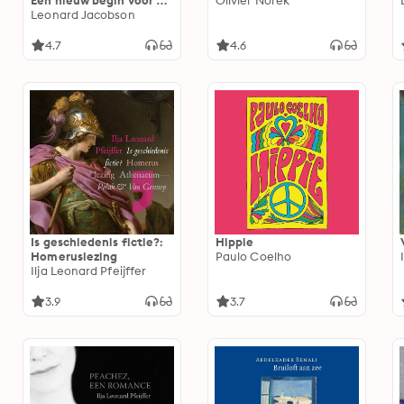
Een nieuw begin voor de
Olivier Norek
aarde
Leonard Jacobson
4.7
4.6
Is geschiedenis fictie?:
Hippie
Homeruslezing
Paulo Coelho
Ilja Leonard Pfeijffer
3.9
3.7