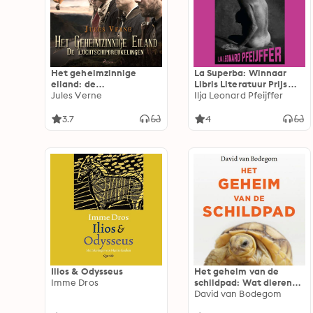
Het geheimzinnige
La Superba: Winnaar
eiland: de
Libris Literatuur Prijs
luchtschipbreukelingen
Jules Verne
2014
Ilja Leonard Pfeijffer
3.7
4
Ilios & Odysseus
Het geheim van de
Imme Dros
schildpad: Wat dieren
ons leren over lang
David van Bodegom
leven