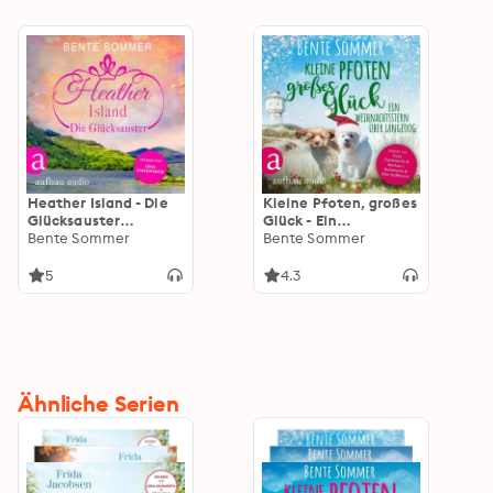
(Ungekürzt)
Heather Island - Die
Kleine Pfoten, großes
Glücksauster
Glück - Ein
(Ungekürzt)
Bente Sommer
Weihnachtsstern auf
Bente Sommer
Langeoog -
Inseltierarzt Dr.
5
4.3
Breden, Band 3
(Ungekürzt)
Ähnliche Serien