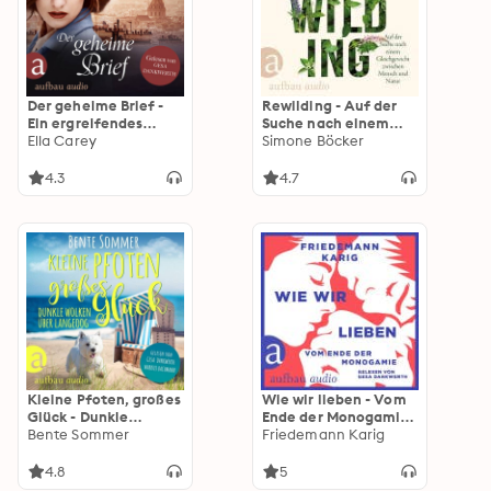
Der geheime Brief -
Rewilding - Auf der
Ein ergreifendes
Suche nach einem
Familiengeheimnis -
Ella Carey
Gleichgewicht
Simone Böcker
Schatten der
zwischen Mensch und
Vergangenheit, Band
Natur (Ungekürzt)
4.3
4.7
3 (Ungekürzt)
Kleine Pfoten, großes
Wie wir lieben - Vom
Glück - Dunkle
Ende der Monogamie
Wolken über
Bente Sommer
(Ungekürzt)
Friedemann Karig
Langeoog -
Inseltierarzt Dr.
4.8
5
Breden, Band 2