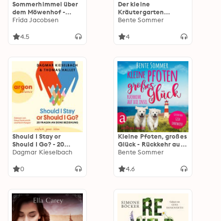
Sommerhimmel über
Der kleine
dem Möwenhof -
Kräutergarten
Möwenhof-Reihe,
Frida Jacobsen
(Ungekürzt)
Bente Sommer
Band 1 (Ungekürzt)
4.5
4
Should I Stay or
Kleine Pfoten, großes
Should I Go? - 20
Glück - Rückkehr auf
Fragen an deine
Dagmar Kieselbach
die Insel -
Bente Sommer
Beziehung
Inseltierarzt Dr.
(Ungekürzte Lesung)
Breden, Band 1
0
4.6
(Ungekürzt): Rückkehr
auf die Insel