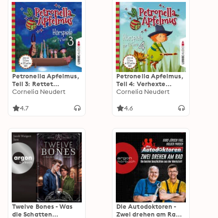
Petronella Apfelmus,
Petronella Apfelmus,
Teil 3: Rettet
Teil 4: Verhexte
Amanda!,
Cornelia Neudert
Bäckerei, Das Band
Cornelia Neudert
Vollmondparty,
der Freundschaft,
Hatschi
Hexengeburtstag,
4.7
4.6
Aufprall mit Folgen
Twelve Bones - Was
Die Autodoktoren -
die Schatten
Zwei drehen am Rad: