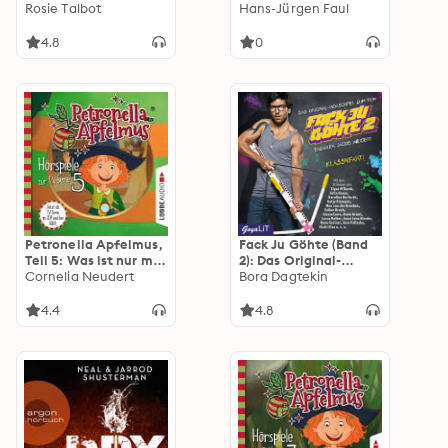
verbergen - Souls-
Rosie Talbot
Die besten
Hans-Jürgen Faul
Dilogie, Band 2
Geschichten aus der
(Ungekürzte Lesung)
Werkstatt
4.8
0
(Ungekürzte Lesung)
Petronella Apfelmus,
Fack Ju Göhte (Band
Teil 5: Was ist nur mit
2): Das Original-
Dornwald los?, Blick in
Cornelia Neudert
Hörspiel zum Film
Bora Dagtekin
die Zukunft, Hilda in
der Falle
4.4
4.8