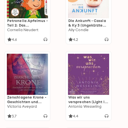
Petronella Apfelmus -
Die Ankunft - Cassia
Teil 2: Das
& Ky 3 (Ungekürzte
Überraschungs-
Cornelia Neudert
Fassung)
Ally Condie
Picknick, Der
Spielverderber, Selfie
4.6
4.2
mit Heckenschrat
Zerschlagene Krone -
Was wir uns
Geschichten und
versprechen (Light in
mehr aus der Welt der
Victoria Aveyard
the Dark 3): Endlich
Antonia Wesseling
roten Königin (Die
eine Romance, die
Farben des Blutes 5)
von toxischen
3.7
4.4
Beziehungen und dem
schwierigen Ausweg