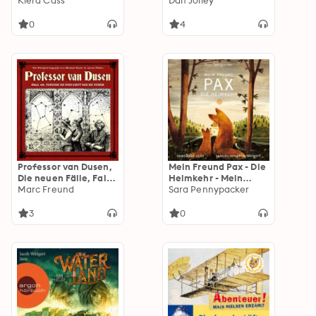
[Band 2]
Kiera Cass
Waterland, Band 3
Dan Jolley
(Ungekürzt): Ozean in
Flammen -
0
4
Waterland, Band 3
Professor van Dusen,
Mein Freund Pax - Die
Die neuen Fälle, Fall
Heimkehr - Mein
45: Professor van
Marc Freund
Freund Pax, Band 2
Sara Pennypacker
Dusen greift nach den
(Ungekürzte Lesung):
Sternen (ungekürzt)
Die Heimkehr
3
0