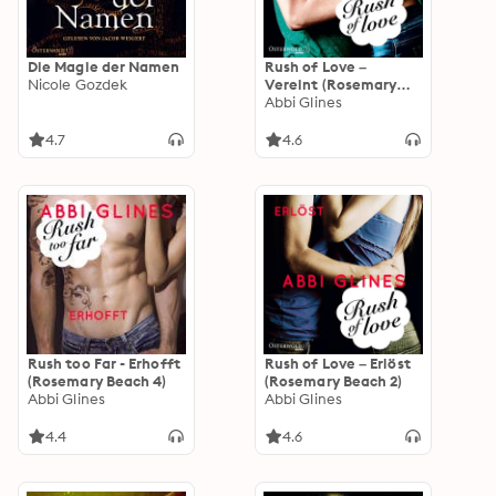
Die Magie der Namen
Rush of Love –
Nicole Gozdek
Vereint (Rosemary
Beach 3)
Abbi Glines
4.7
4.6
Rush too Far - Erhofft
Rush of Love – Erlöst
(Rosemary Beach 4)
(Rosemary Beach 2)
Abbi Glines
Abbi Glines
4.4
4.6