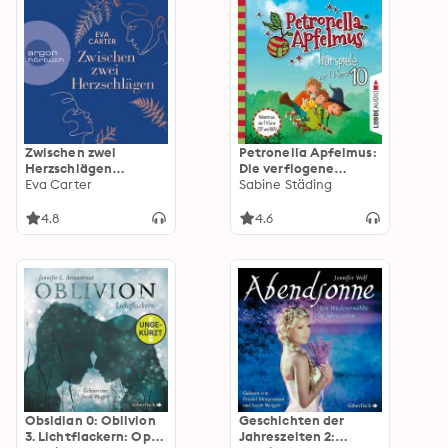
Zwischen zwei
Petronella Apfelmus:
Herzschlägen
Die verflogene
(Ungekürzt)
Eva Carter
Einladung, Der große
Sabine Städing
Fund, Die
Zauberäpfel
4.8
4.6
Obsidian 0: Oblivion
Geschichten der
3. Lichtflackern: Opal
Jahreszeiten 2: