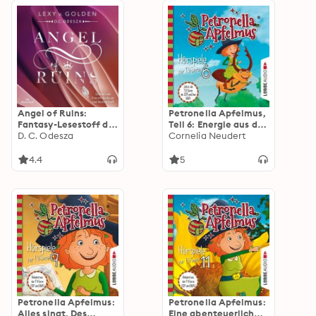
daraus erzählt
Angel of Ruins:
Petronella Apfelmus,
Fantasy-Lesestoff der
Teil 6: Energie aus der
Erfolgsautorin D.C.
D. C. Odesza
Dose, Das blaue
Cornelia Neudert
Odesza!
Wunder, Die
Zauberprüfung
4.4
5
Petronella Apfelmus:
Petronella Apfelmus:
Alles singt, Des
Eine abenteuerliche