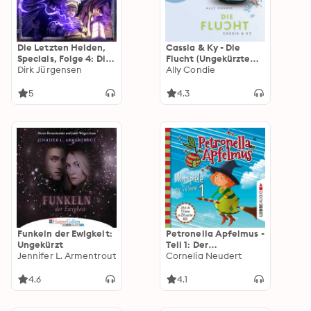
Die Letzten Helden,
Cassia & Ky - Die
Specials, Folge 4: Die
Flucht (Ungekürzte
verlorenen Kapitel
Dirk Jürgensen
Lesung)
Ally Condie
5
4.3
Funkeln der Ewigkeit:
Petronella Apfelmus -
Ungekürzt
Teil 1: Der
Jennifer L. Armentrout
Oberhexenbesen,
Cornelia Neudert
Papa ist geschrumpft,
Verwichtelte
4.6
4.1
Freundschaft