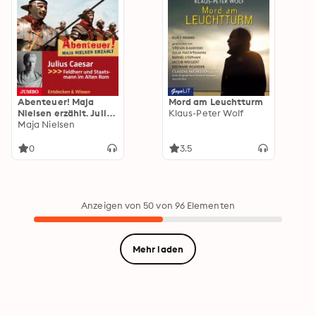
Abenteuer! Maja
Mord am Leuchtturm
Nielsen erzählt. Julius
Klaus-Peter Wolf
Caesar: Feldherr und
Maja Nielsen
Staatsmann im Alten
Rom
0
3.5
Anzeigen von 50 von 96 Elementen
Mehr laden