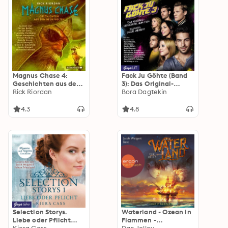
Magnus Chase 4:
Fack Ju Göhte (Band
Geschichten aus den
3): Das Original-
neun Welten
Rick Riordan
Hörspiel zum Film
Bora Dagtekin
4.3
4.8
Selection Storys.
Waterland - Ozean in
Liebe oder Pflicht
Flammen -