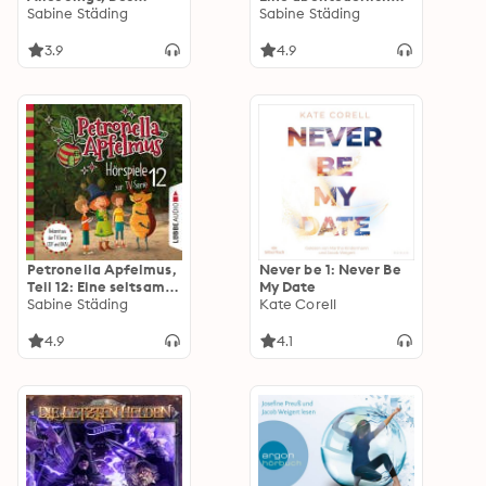
Wichtels Gespür für
Sabine Städing
Nacht, Der komische
Sabine Städing
Wasser, Das
Cousin, Die
Geschichtengerät
Mondglockenblume
3.9
4.9
Petronella Apfelmus,
Never be 1: Never Be
Teil 12: Eine seltsame
My Date
Aushilfe, Diebesjagd!,
Sabine Städing
Kate Corell
Hexische
Beförderung
4.9
4.1