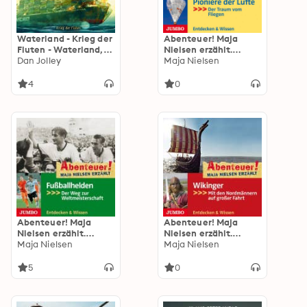
Waterland - Krieg der
Abenteuer! Maja
Fluten - Waterland,
Nielsen erzählt.
Band 4 (Ungekürzte
Dan Jolley
Pioniere der Lüfte:
Maja Nielsen
Lesung): Krieg der
Der Traum vom
Fluten
Fliegen
4
0
Abenteuer! Maja
Abenteuer! Maja
Nielsen erzählt.
Nielsen erzählt.
Fußballhelden: Der
Maja Nielsen
Wikinger: Mit den
Maja Nielsen
Weg zur
Nordmännern auf
Weltmeisterschaft
großer Fahrt
5
0