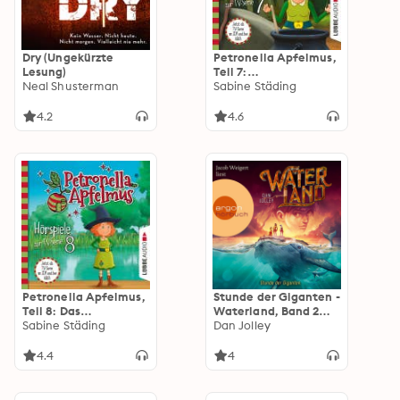
Dry (Ungekürzte
Petronella Apfelmus,
Lesung)
Teil 7:
Neal Shusterman
Hexenschnupfen,
Sabine Städing
Fürchten sich
Heckenschrate?, Der
4.2
4.6
größte Wichtel der
Welt
Petronella Apfelmus,
Stunde der Giganten -
Teil 8: Das
Waterland, Band 2
Stinkeparfüm, Der
Sabine Städing
(Gekürzte Lesung)
Dan Jolley
Zaubersauberbesen,
Der verlorene Ring,
4.4
4
Die Doppelgängerin